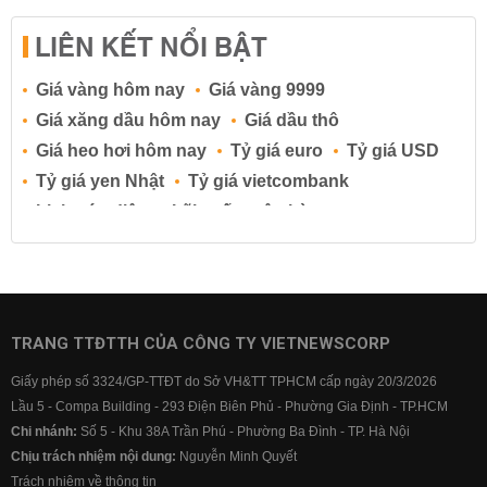
LIÊN KẾT NỔI BẬT
Giá vàng hôm nay
Giá vàng 9999
Giá xăng dầu hôm nay
Giá dầu thô
Giá heo hơi hôm nay
Tỷ giá euro
Tỷ giá USD
Tỷ giá yen Nhật
Tỷ giá vietcombank
Lịch cúp điện
Lãi suất ngân hàng
Lãi suất tiết kiệm
Lãi suất tiền gửi
Lãi suất ngân hàng Agribank
Lãi suất ngân hàng Sacombank
Lãi suất ngân hàng BIDV
TRANG TTĐTTH CỦA CÔNG TY VIETNEWSCORP
Lãi suất ngân hàng Vietinbank
Giấy phép số 3324/GP-TTĐT do Sở VH&TT TPHCM cấp ngày 20/3/2026
Lãi suất ngân hàng Vietcombank
Lầu 5 - Compa Building - 293 Điện Biên Phủ - Phường Gia Định - TP.HCM
Chi nhánh:
Số 5 - Khu 38A Trần Phú - Phường Ba Đình - TP. Hà Nội
Chịu trách nhiệm nội dung:
Nguyễn Minh Quyết
Trách nhiệm về thông tin