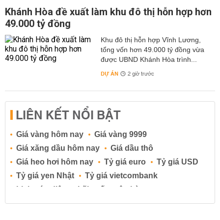
Khánh Hòa đề xuất làm khu đô thị hỗn hợp hơn
49.000 tỷ đồng
Khu đô thị hỗn hợp Vĩnh Lương,
tổng vốn hơn 49.000 tỷ đồng vừa
được UBND Khánh Hòa trình...
DỰ ÁN
2 giờ trước
LIÊN KẾT NỔI BẬT
Giá vàng hôm nay
Giá vàng 9999
Giá xăng dầu hôm nay
Giá dầu thô
Giá heo hơi hôm nay
Tỷ giá euro
Tỷ giá USD
Tỷ giá yen Nhật
Tỷ giá vietcombank
Lịch cúp điện
Lãi suất ngân hàng
Lãi suất tiết kiệm
Lãi suất tiền gửi
Lãi suất ngân hàng Agribank