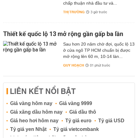
chấp thuận nhà đầu tư và...
THỊ TRƯỜNG
3 giờ trước
Thiết kế quốc lộ 13 mở rộng gần gấp ba lần
Sau hơn 20 năm chờ đợi, quốc lộ 13
ở cửa ngõ TP HCM chuẩn bị được
mở rộng lên 60 m, 10-14 làn...
QUY HOẠCH
01 phút trước
LIÊN KẾT NỔI BẬT
Giá vàng hôm nay
Giá vàng 9999
Giá xăng dầu hôm nay
Giá dầu thô
Giá heo hơi hôm nay
Tỷ giá euro
Tỷ giá USD
Tỷ giá yen Nhật
Tỷ giá vietcombank
Lịch cúp điện
Lãi suất ngân hàng