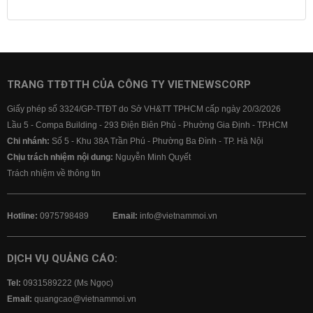
Lãi suất tiết kiệm
Lãi suất tiền gửi
Lãi suất ngân hàng Agribank
Lãi suất ngân hàng Sacombank
Lãi suất ngân hàng BIDV
TRANG TTĐTTH CỦA CÔNG TY VIETNEWSCORP
Lãi suất ngân hàng Vietinbank
Giấy phép số 3324/GP-TTĐT do Sở VH&TT TPHCM cấp ngày 20/3/2026
Lãi suất ngân hàng Vietcombank
Lầu 5 - Compa Building - 293 Điện Biên Phủ - Phường Gia Định - TP.HCM
Chi nhánh:
Số 5 - Khu 38A Trần Phú - Phường Ba Đình - TP. Hà Nội
Chịu trách nhiệm nội dung:
Nguyễn Minh Quyết
Trách nhiệm về thông tin
Hotline:
0975798489
Email:
info@vietnammoi.vn
DỊCH VỤ QUẢNG CÁO:
Tel:
0931589222 (Ms Ngọc)
Email:
quangcao@vietnammoi.vn