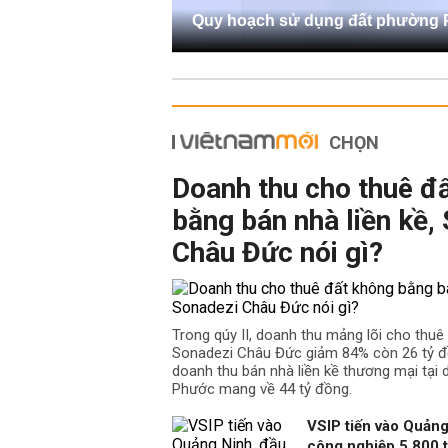
Quy hoạch sử dụng đất phường
CHỌN
Doanh thu cho thuê đ
bằng bán nhà liền kề,
Châu Đức nói gì?
Trong qúy II, doanh thu mảng lõi cho thu
Sonadezi Châu Đức giảm 84% còn 26 tỷ đồ
doanh thu bán nhà liền kề thương mại tại
Phước mang về 44 tỷ đồng.
VSIP tiến vào Quảng
công nghiệp 5.800 t