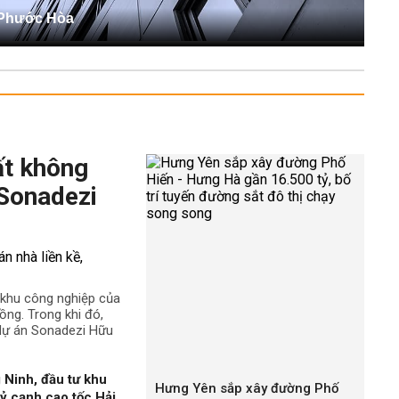
 Phước Hòa
ất không
 Sonadezi
ê khu công nghiệp của
ng. Trong khi đó,
 dự án Sonadezi Hữu
 Ninh, đầu tư khu
Hưng Yên sắp xây đường Phố
ỷ cạnh cao tốc Hải