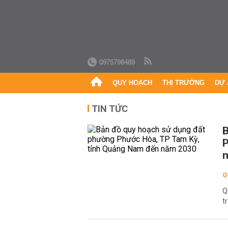
0975798489
QUY HOẠCH
THỊ TRƯỜNG
DỰ 
TIN TỨC
B
P
Q
Q
t