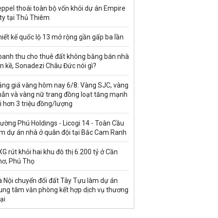
ppel thoái toàn bộ vốn khỏi dự án Empire
ty tại Thủ Thiêm
iết kế quốc lộ 13 mở rộng gần gấp ba lần
oanh thu cho thuê đất không bằng bán nhà
ền kề, Sonadezi Châu Đức nói gì?
ảng giá vàng hôm nay 6/8: Vàng SJC, vàng
hẫn và vàng nữ trang đồng loạt tăng mạnh
i hơn 3 triệu đồng/lượng
ường Phú Holdings - Licogi 14 - Toàn Cầu
àm dự án nhà ở quân đội tại Bắc Cam Ranh
G rút khỏi hai khu đô thị 6.200 tỷ ở Cần
hơ, Phú Thọ
à Nội chuyển đổi đất Tây Tựu làm dự án
rung tâm văn phòng kết hợp dịch vụ thương
ại