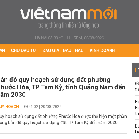
Hà Nội 25.39 °C
|
11:15PM, 06/08/2026
ÁN
CHỦ ĐẦU TƯ
ĐẤU GIÁ - ĐẤU THẦU
KINH DOANH
ản đồ quy hoạch sử dụng đất phường
Đ
hước Hòa, TP Tam Kỳ, tỉnh Quảng Nam đến
tư
năm 2030
H
UY HOẠCH
21:02 | 20/08/2024
Hà
th
uy hoạch sử dụng đất phường Phước Hòa được thể hiện một phần
rong bản đồ quy hoạch sử dụng đất TP Tam Kỳ đến năm 2030.
Du
Li