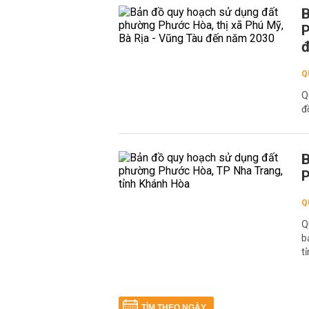
B
P
Q
Q
đ
B
P
Q
Q
b
t
TÌM THEO NGÀY