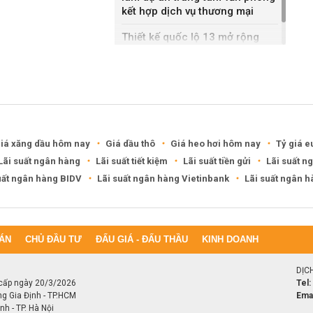
kết hợp dịch vụ thương mại
Thiết kế quốc lộ 13 mở rộng
gần gấp ba lần
iá xăng dầu hôm nay
Giá dầu thô
Giá heo hơi hôm nay
Tỷ giá e
Lãi suất ngân hàng
Lãi suất tiết kiệm
Lãi suất tiền gửi
Lãi suất n
uất ngân hàng BIDV
Lãi suất ngân hàng Vietinbank
Lãi suất ngân 
ÁN
CHỦ ĐẦU TƯ
ĐẤU GIÁ - ĐẤU THẦU
KINH DOANH
DỊC
cấp ngày 20/3/2026
Tel:
ng Gia Định - TP.HCM
Emai
h - TP. Hà Nội