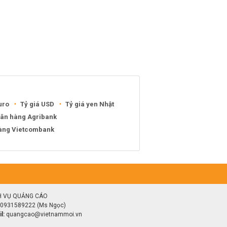
uro
Tỷ giá USD
Tỷ giá yen Nhật
gân hàng Agribank
hàng Vietcombank
H VỤ QUẢNG CÁO
0931589222 (Ms Ngọc)
l:
quangcao@vietnammoi.vn