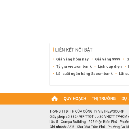
LIÊN KẾT NỔI BẬT
Giá vàng hôm nay
Giá vàng 9999
G
Tỷ giá vietcombank
Lịch cúp điện
Lãi suất ngân hàng Sacombank
Lãi s
QUY HOẠCH
THỊ TRƯỜNG
DỰ 
TRANG TTĐTTH CỦA CÔNG TY VIETNEWSCORP
Giấy phép số 3324/GP-TTĐT do Sở VH&TT TPHCM 
Lầu 5 - Compa Building - 293 Điện Biên Phủ - Phườ
Chi nhánh:
Số 5 - Khu 38A Trần Phú - Phường Ba Đìn