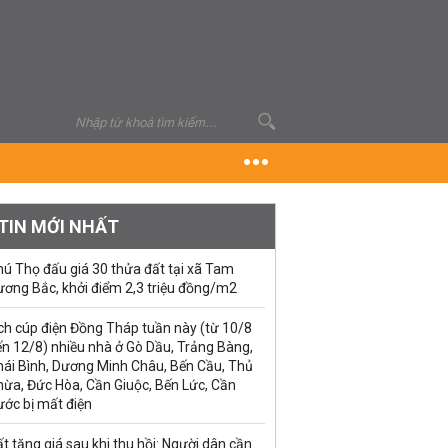
TIN MỚI NHẤT
ú Thọ đấu giá 30 thửa đất tại xã Tam
ương Bắc, khởi điểm 2,3 triệu đồng/m2
ch cúp điện Đồng Tháp tuần này (từ 10/8
n 12/8) nhiều nhà ở Gò Dầu, Trảng Bàng,
hái Bình, Dương Minh Châu, Bến Cầu, Thủ
hừa, Đức Hòa, Cần Giuộc, Bến Lức, Cần
ước bị mất điện
t tăng giá sau khi thu hồi: Người dân cần