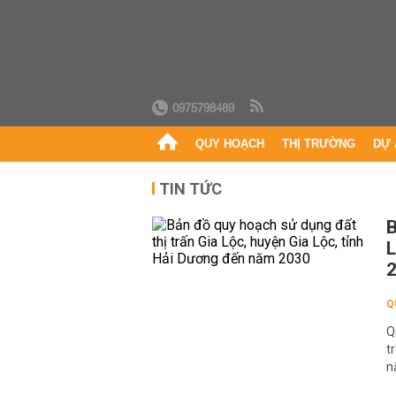
0975798489
QUY HOẠCH
THỊ TRƯỜNG
DỰ 
TIN TỨC
B
L
Q
Q
t
n