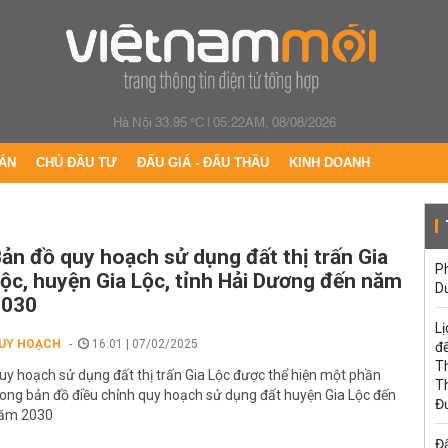
Hà Nội 33.95 °C
|
05:22AM, 08/08/2026
ÁN
CHỦ ĐẦU TƯ
ĐẤU GIÁ - ĐẤU THẦU
KINH DOANH
ản đồ quy hoạch sử dụng đất thị trấn Gia
Ph
ộc, huyện Gia Lộc, tỉnh Hải Dương đến năm
D
2030
Lị
UY HOẠCH
16:01 | 07/02/2025
đế
T
uy hoạch sử dụng đất thị trấn Gia Lộc được thể hiện một phần
T
rong bản đồ điều chỉnh quy hoạch sử dụng đất huyện Gia Lộc đến
Đ
ăm 2030
Đấ