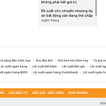
không phải hết giá trị
Đề xuất cho chuyển nhượng dự
án bất động sản đang thế chấp
ngân hàng
Khánh Hòa đề xuất làm khu đô
thị hỗn hợp hơn 49.000 tỷ đồng
iá xăng dầu hôm nay
Giá dầu thô
Giá heo hơi hôm nay
Tỷ giá e
Lãi suất ngân hàng
Lãi suất tiết kiệm
Lãi suất tiền gửi
Lãi suất n
uất ngân hàng BIDV
Lãi suất ngân hàng Vietinbank
Lãi suất ngân 
ÁN
CHỦ ĐẦU TƯ
ĐẤU GIÁ - ĐẤU THẦU
KINH DOANH
DỊC