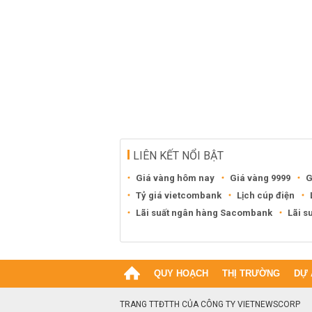
LIÊN KẾT NỔI BẬT
Giá vàng hôm nay
Giá vàng 9999
G
Tỷ giá vietcombank
Lịch cúp điện
Lãi suất ngân hàng Sacombank
Lãi s
QUY HOẠCH
THỊ TRƯỜNG
DỰ 
TRANG TTĐTTH CỦA CÔNG TY VIETNEWSCORP