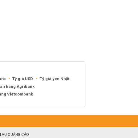
uro
Tỷ giá USD
Tỷ giá yen Nhật
gân hàng Agribank
hàng Vietcombank
H VỤ QUẢNG CÁO