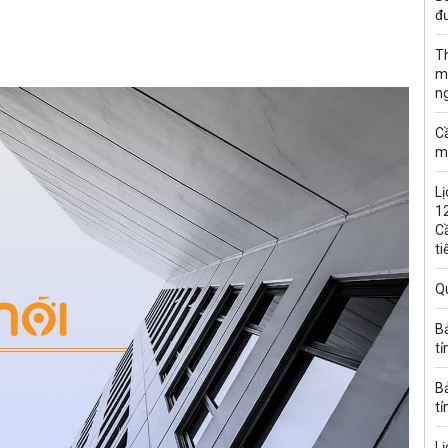
đư
T
m
n
C
m
Lị
1
C
ti
Q
B
tỉ
B
tỉ
Lị