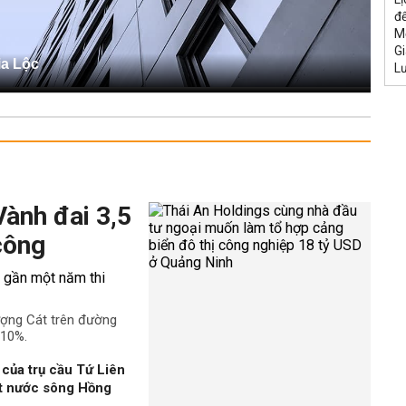
đế
M
Gi
ia Lộc
L
Vành đai 3,5
công
ượng Cát trên đường
 10%.
của trụ cầu Tứ Liên
ặt nước sông Hồng