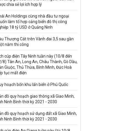
ợc chia sẻ lợi ích hợp lý
hái An Holdings cùng nhà đầu tư ngoại
uốn làm tổ hợp cảng biển đô thị công
ghiệp 18 tỷ USD ở Quảng Ninh
ầu Thượng Cát trên Vành đai 3,5 sau gần
ột năm thi công
ch cúp điện Tây Ninh tuần này (10/8 đến
2/8) Tân An, Long An, Châu Thành, Gò Dầu,
ần Giuộc, Thủ Thừa, Bình Minh, Đức Hoà
ếp tục mất điện
uy hoạch bốn khu lấn biển ở Phú Quốc
ản đồ quy hoạch giao thông xã Giao Minh,
nh Ninh Bình thời kỳ 2021 - 2030
ản đồ quy hoạch sử dụng đất xã Giao Minh,
nh Ninh Bình thời kỳ 2021 - 2030
ch cúp điện An Giang tuần này (từ 10/8