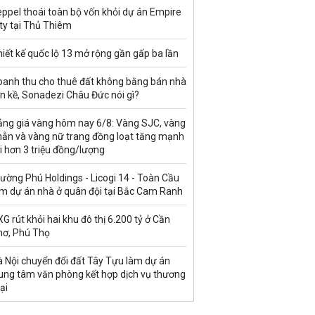
ppel thoái toàn bộ vốn khỏi dự án Empire
ty tại Thủ Thiêm
iết kế quốc lộ 13 mở rộng gần gấp ba lần
oanh thu cho thuê đất không bằng bán nhà
ền kề, Sonadezi Châu Đức nói gì?
ảng giá vàng hôm nay 6/8: Vàng SJC, vàng
hẫn và vàng nữ trang đồng loạt tăng mạnh
i hơn 3 triệu đồng/lượng
ường Phú Holdings - Licogi 14 - Toàn Cầu
àm dự án nhà ở quân đội tại Bắc Cam Ranh
G rút khỏi hai khu đô thị 6.200 tỷ ở Cần
hơ, Phú Thọ
à Nội chuyển đổi đất Tây Tựu làm dự án
rung tâm văn phòng kết hợp dịch vụ thương
ại