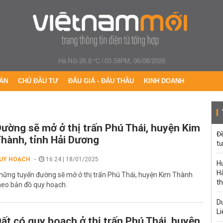
Hà Nội 26.8 °C
|
03:58PM, 06/08/2026
ÁN
CHỦ ĐẦU TƯ
ĐẤU GIÁ - ĐẤU THẦU
KINH DOANH
ường sẽ mở ở thị trấn Phú Thái, huyện Kim
Đ
hành, tỉnh Hải Dương
tư
UY HOẠCH
16:24 | 18/01/2025
H
Hà
hững tuyến đường sẽ mở ở thị trấn Phú Thái, huyện Kim Thành
th
heo bản đồ quy hoạch.
Du
Li
ất có quy hoạch ở thị trấn Phú Thái, huyện