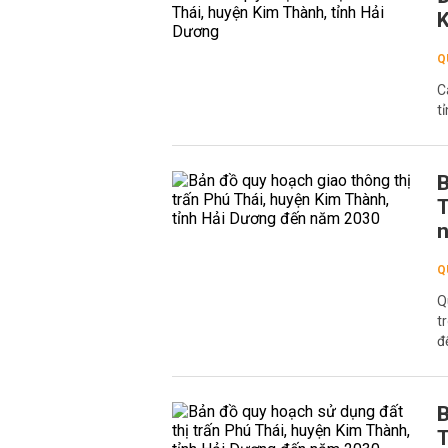
K
Q
C
t
B
T
Q
Q
t
đ
B
T