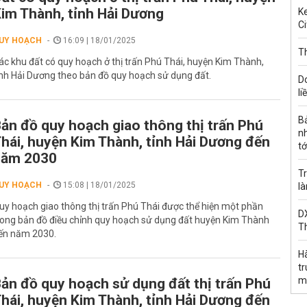
im Thành, tỉnh Hải Dương
Ke
Ci
UY HOẠCH
16:09 | 18/01/2025
Th
ác khu đất có quy hoạch ở thị trấn Phú Thái, huyện Kim Thành,
ỉnh Hải Dương theo bản đồ quy hoạch sử dụng đất.
D
li
B
ản đồ quy hoạch giao thông thị trấn Phú
n
hái, huyện Kim Thành, tỉnh Hải Dương đến
tớ
năm 2030
Tr
UY HOẠCH
15:08 | 18/01/2025
l
uy hoạch giao thông thị trấn Phú Thái được thể hiện một phần
DX
rong bản đồ điều chỉnh quy hoạch sử dụng đất huyện Kim Thành
T
ến năm 2030.
H
t
m
ản đồ quy hoạch sử dụng đất thị trấn Phú
hái, huyện Kim Thành, tỉnh Hải Dương đến