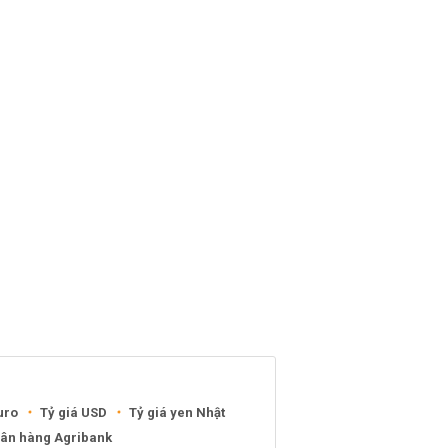
uro
Tỷ giá USD
Tỷ giá yen Nhật
gân hàng Agribank