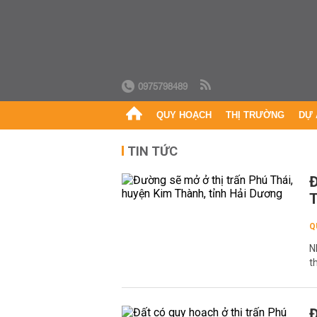
0975798489
QUY HOẠCH
THỊ TRƯỜNG
DỰ 
TIN TỨC
Đ
T
Q
N
t
Đ