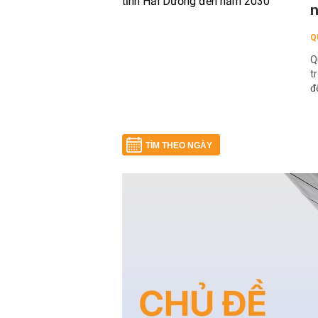
Q
Q
t
đ
TÌM THEO NGÀY