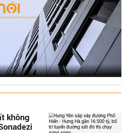
ất không
 Sonadezi