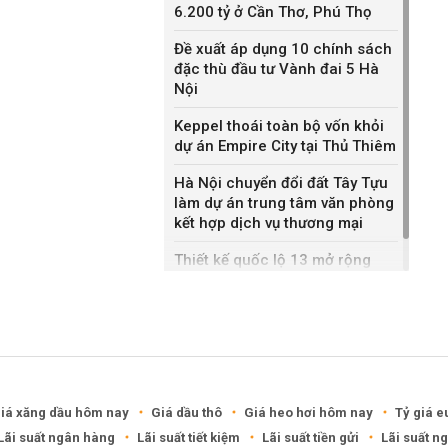
6.200 tỷ ở Cần Thơ, Phú Thọ
Đề xuất áp dụng 10 chính sách
đặc thù đầu tư Vành đai 5 Hà
Nội
Keppel thoái toàn bộ vốn khỏi
dự án Empire City tại Thủ Thiêm
Hà Nội chuyển đổi đất Tây Tựu
làm dự án trung tâm văn phòng
kết hợp dịch vụ thương mại
Thiết kế quốc lộ 13 mở rộng
gần gấp ba lần
iá xăng dầu hôm nay
Giá dầu thô
Giá heo hơi hôm nay
Tỷ giá e
Lãi suất ngân hàng
Lãi suất tiết kiệm
Lãi suất tiền gửi
Lãi suất n