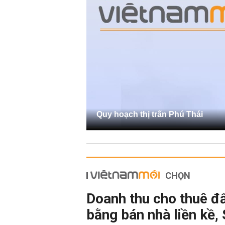
Quy hoạch thị trấn Phú Thái
CHỌN
Doanh thu cho thuê đ
bằng bán nhà liền kề,