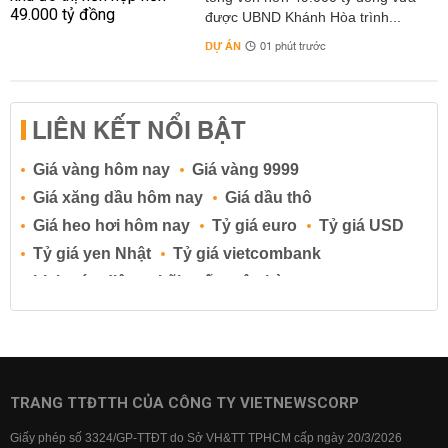
được UBND Khánh Hòa trình...
DỰ ÁN
01 phút trước
LIÊN KẾT NỔI BẬT
Giá vàng hôm nay
Giá vàng 9999
Giá xăng dầu hôm nay
Giá dầu thô
Giá heo hơi hôm nay
Tỷ giá euro
Tỷ giá USD
Tỷ giá yen Nhật
Tỷ giá vietcombank
Lịch cúp điện
Lãi suất ngân hàng
Lãi suất tiết kiệm
Lãi suất tiền gửi
Lãi suất ngân hàng Agribank
Lãi suất ngân hàng Sacombank
Lãi suất ngân hàng BIDV
TRANG TTĐTTH CỦA CÔNG TY VIETNEWSCORP
Lãi suất ngân hàng Vietinbank
Giấy phép số 3324/GP-TTĐT do Sở VH&TT TPHCM cấp ngày 20/3/2026