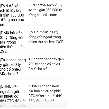
EVN đã xóa sạch lỗ lũy
kế, thu gần 353.000 tỷ
đồng sau nửa năm
DMX hút gần 700 tỷ
đồng vốn ngoại trong
phiên thứ hai lên HOSE
Tự doanh sang tay gần
700 tỷ đồng cổ phiếu
DMX cho ai?
NHNN cần tăng nắm
giữ bao nhiêu cổ phiếu
CTG để sở hữu tối thiểu
65% VietinBank?