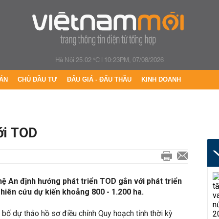
Hà Nội 25.02 °C
|
10:23PM, 07/08/2026
ÁN
CHỦ ĐẦU TƯ
ĐẤU GIÁ - ĐẤU THẦU
KINH DOANH
ới TOD
ệ An định hướng phát triển TOD gắn với phát triển
ghiên cứu dự kiến khoảng 800 - 1.200 ha.
bố dự thảo hồ sơ điều chỉnh Quy hoạch tỉnh thời kỳ