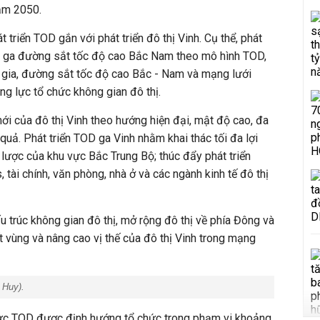
ăm 2050.
 triển TOD gắn với phát triển đô thị Vinh. Cụ thể, phát
ến ga đường sắt tốc độ cao Bắc Nam theo mô hình TOD,
 gia, đường sắt tốc độ cao Bắc - Nam và mạng lưới
g lực tổ chức không gian đô thị.
ới của đô thị Vinh theo hướng hiện đại, mật độ cao, đa
quả. Phát triển TOD ga Vinh nhằm khai thác tối đa lợi
 lược của khu vực Bắc Trung Bộ; thúc đẩy phát triển
, tài chính, văn phòng, nhà ở và các ngành kinh tế đô thị
u trúc không gian đô thị, mở rộng đô thị về phía Đông và
t vùng và nâng cao vị thế của đô thị Vinh trong mạng
 Huy
).
vực TOD được định hướng tổ chức trong phạm vi khoảng