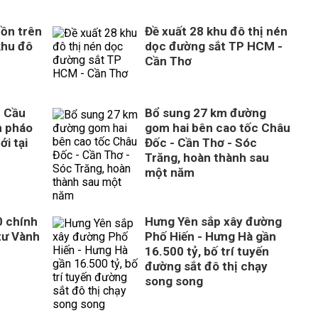
ồn trên
Đề xuất 28 khu đô thị nén
khu đô
dọc đường sắt TP HCM -
Cần Thơ
n Cầu
Bổ sung 27 km đường
n pháo
gom hai bên cao tốc Châu
ới tại
Đốc - Cần Thơ - Sóc
Trăng, hoàn thành sau
một năm
0 chính
Hưng Yên sắp xây đường
tư Vành
Phố Hiến - Hưng Hà gần
16.500 tỷ, bố trí tuyến
đường sắt đô thị chạy
song song