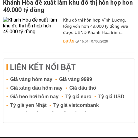
Khánh Hòa đề xuất làm khu đô thị hỗn hợp hơn
49.000 tỷ đồng
Khu đô thị hỗn hợp Vĩnh Lương,
tổng vốn hơn 49.000 tỷ đồng vừa
được UBND Khánh Hòa trình...
DỰ ÁN
15:04 | 07/08/2026
LIÊN KẾT NỔI BẬT
Giá vàng hôm nay
Giá vàng 9999
Giá xăng dầu hôm nay
Giá dầu thô
Giá heo hơi hôm nay
Tỷ giá euro
Tỷ giá USD
Tỷ giá yen Nhật
Tỷ giá vietcombank
Lịch cúp điện
Lãi suất ngân hàng
Lãi suất tiết kiệm
Lãi suất tiền gửi
Lãi suất ngân hàng Agribank