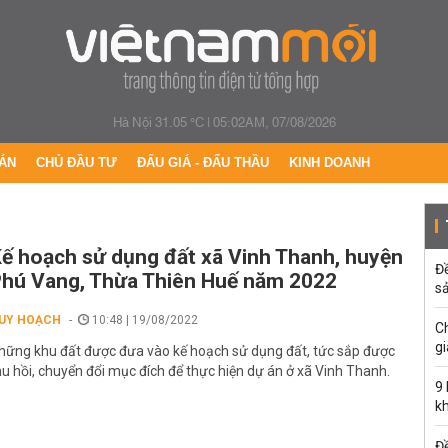
Hà Nội 31.05 °C
|
05:02AM, 07/08/2026
ÁN
CHỦ ĐẦU TƯ
ĐẤU GIÁ - ĐẤU THẦU
KINH DOANH
ế hoạch sử dụng đất xã Vinh Thanh, huyện
Đ
hú Vang, Thừa Thiên Huế năm 2022
s
UY HOẠCH
10:48 | 19/08/2022
C
gi
hững khu đất được đưa vào kế hoạch sử dụng đất, tức sắp được
hu hồi, chuyển đổi mục đích để thực hiện dự án ở xã Vinh Thanh.
9
k
Đề