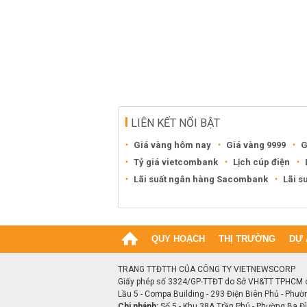
LIÊN KẾT NỔI BẬT
Giá vàng hôm nay
Giá vàng 9999
G
Tỷ giá vietcombank
Lịch cúp điện
Lãi suất ngân hàng Sacombank
Lãi s
QUY HOẠCH
THỊ TRƯỜNG
DỰ 
TRANG TTĐTTH CỦA CÔNG TY VIETNEWSCORP
Giấy phép số 3324/GP-TTĐT do Sở VH&TT TPHCM 
Lầu 5 - Compa Building - 293 Điện Biên Phủ - Phườ
Chi nhánh:
Số 5 - Khu 38A Trần Phú - Phường Ba Đìn