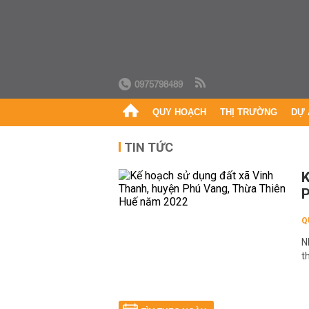
0975798489
QUY HOẠCH
THỊ TRƯỜNG
DỰ 
TIN TỨC
K
P
Q
N
t