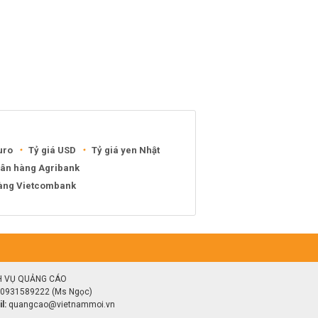
uro
Tỷ giá USD
Tỷ giá yen Nhật
gân hàng Agribank
hàng Vietcombank
H VỤ QUẢNG CÁO
0931589222 (Ms Ngọc)
l:
quangcao@vietnammoi.vn