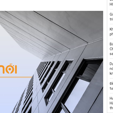
H
G
tr
Kh
ph
B
C
s
Dự
nó
k
Đ
tư
H
Hà
th