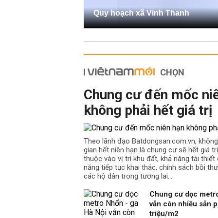
Quy hoạch xã Vinh Thanh
CHỌN
Chung cư đến mốc ni
không phải hết giá trị
Theo lãnh đạo Batdongsan.com.vn, không
gian hết niên hạn là chung cư sẽ hết giá t
thuộc vào vị trí khu đất, khả năng tái thiế
năng tiếp tục khai thác, chính sách bồi th
các hộ dân trong tương lai…
Chung cư dọc metro
vẫn còn nhiều sản p
triệu/m2