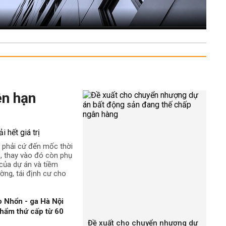
ên hạn
 phải cứ đến mốc thời
rị, thay vào đó còn phụ
t của dự án và tiềm
ường, tái định cư cho
 Nhổn - ga Hà Nội
hẩm thứ cấp từ 60
Đề xuất cho chuyển nhượng dự