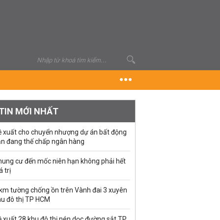
TIN MỚI NHẤT
ề xuất cho chuyển nhượng dự án bất động
ản đang thế chấp ngân hàng
hung cư đến mốc niên hạn không phải hết
á trị
 km tường chống ồn trên Vành đai 3 xuyên
hu đô thị TP HCM
 xuất 28 khu đô thị nén dọc đường sắt TP