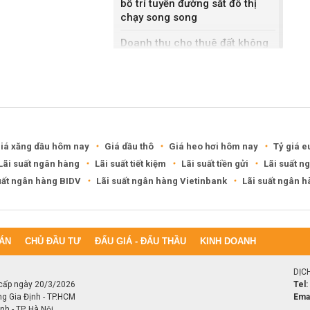
bố trí tuyến đường sắt đô thị
chạy song song
Doanh thu cho thuê đất không
bằng bán nhà liền kề, Sonadezi
Châu Đức nói gì?
DXG rút khỏi hai khu đô thị
6.200 tỷ ở Cần Thơ, Phú Thọ
iá xăng dầu hôm nay
Giá dầu thô
Giá heo hơi hôm nay
Tỷ giá e
Lãi suất ngân hàng
Lãi suất tiết kiệm
Lãi suất tiền gửi
Lãi suất n
uất ngân hàng BIDV
Lãi suất ngân hàng Vietinbank
Lãi suất ngân 
ÁN
CHỦ ĐẦU TƯ
ĐẤU GIÁ - ĐẤU THẦU
KINH DOANH
DỊC
cấp ngày 20/3/2026
Tel:
ng Gia Định - TP.HCM
Emai
h - TP. Hà Nội