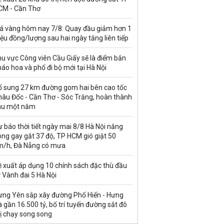
CM - Cần Thơ
iá vàng hôm nay 7/8: Quay đầu giảm hơn 1
iệu đồng/lượng sau hai ngày tăng liên tiếp
u vực Công viên Cầu Giấy sẽ là điểm bắn
áo hoa và phố đi bộ mới tại Hà Nội
ổ sung 27 km đường gom hai bên cao tốc
hâu Đốc - Cần Thơ - Sóc Trăng, hoàn thành
au một năm
 báo thời tiết ngày mai 8/8 Hà Nội nắng
ng gay gắt 37 độ, TP HCM gió giật 50
m/h, Đà Nẵng có mưa
ề xuất áp dụng 10 chính sách đặc thù đầu
 Vành đai 5 Hà Nội
ưng Yên sắp xây đường Phố Hiến - Hưng
 gần 16.500 tỷ, bố trí tuyến đường sắt đô
ị chạy song song