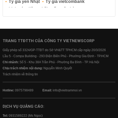
Tỷ giá yen Nhật
Tỷ giá vietcombank
Lịch cúp điện
Lãi suất ngân hàng
Lãi suất tiết kiệm
Lãi suất tiền gửi
Lãi suất ngân hàng Agribank
Lãi suất ngân hàng Sacombank
Lãi suất ngân hàng BIDV
TRANG TTĐTTH CỦA CÔNG TY VIETNEWSCORP
Lãi suất ngân hàng Vietinbank
Giấy phép số 3324/GP-TTĐT do Sở VH&TT TPHCM cấp ngày 20/3/2026
Lãi suất ngân hàng Vietcombank
Lầu 5 - Compa Building - 293 Điện Biên Phủ - Phường Gia Định - TP.HCM
Chi nhánh:
Số 5 - Khu 38A Trần Phú - Phường Ba Đình - TP. Hà Nội
Chịu trách nhiệm nội dung:
Nguyễn Minh Quyết
Trách nhiệm về thông tin
Hotline:
0975798489
Email:
info@vietnammoi.vn
DỊCH VỤ QUẢNG CÁO:
Tel:
0931589222 (Ms Ngọc)