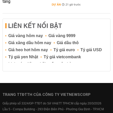
DỰ ÁN
21 giờ trước
LIÊN KẾT NỔI BẬT
Giá vàng hôm nay
Giá vàng 9999
Giá xăng dầu hôm nay
Giá dầu thô
Giá heo hơi hôm nay
Tỷ giá euro
Tỷ giá USD
Tỷ giá yen Nhật
Tỷ giá vietcombank
Lịch cúp điện
Lãi suất ngân hàng
Lãi suất tiết kiệm
Lãi suất tiền gửi
Lãi suất ngân hàng Agribank
Lãi suất ngân hàng Sacombank
Lãi suất ngân hàng BIDV
TRANG TTĐTTH CỦA CÔNG TY VIETNEWSCORP
Lãi suất ngân hàng Vietinbank
Giấy phép số 3324/GP-TTĐT do Sở VH&TT TPHCM cấp ngày 20/3/2026
Lãi suất ngân hàng Vietcombank
Lầu 5 - Compa Building - 293 Điện Biên Phủ - Phường Gia Định - TP.HCM