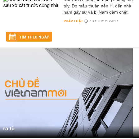
túy. Do mâu thuẫn nên H. đến nhà
nam gây sự và bị Nam đâm chết.
PHÁP LUẬT
13:13 | 21/10/2017
TÌM THEO NGÀY
ra tù