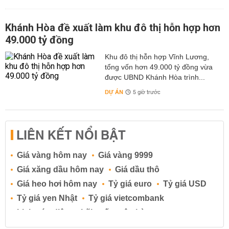
Khánh Hòa đề xuất làm khu đô thị hỗn hợp hơn
49.000 tỷ đồng
Khu đô thị hỗn hợp Vĩnh Lương,
tổng vốn hơn 49.000 tỷ đồng vừa
được UBND Khánh Hòa trình...
DỰ ÁN
5 giờ trước
LIÊN KẾT NỔI BẬT
Giá vàng hôm nay
Giá vàng 9999
Giá xăng dầu hôm nay
Giá dầu thô
Giá heo hơi hôm nay
Tỷ giá euro
Tỷ giá USD
Tỷ giá yen Nhật
Tỷ giá vietcombank
Lịch cúp điện
Lãi suất ngân hàng
Lãi suất tiết kiệm
Lãi suất tiền gửi