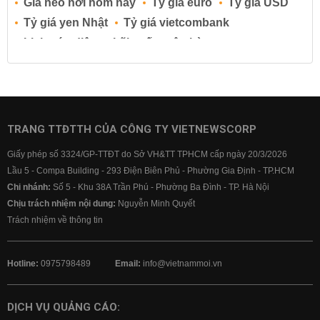
Giá heo hơi hôm nay
Tỷ giá euro
Tỷ giá USD
Tỷ giá yen Nhật
Tỷ giá vietcombank
Lịch cúp điện
Lãi suất ngân hàng
Lãi suất tiết kiệm
Lãi suất tiền gửi
Lãi suất ngân hàng Agribank
Lãi suất ngân hàng Sacombank
Lãi suất ngân hàng BIDV
TRANG TTĐTTH CỦA CÔNG TY VIETNEWSCORP
Lãi suất ngân hàng Vietinbank
Giấy phép số 3324/GP-TTĐT do Sở VH&TT TPHCM cấp ngày 20/3/2026
Lãi suất ngân hàng Vietcombank
Lầu 5 - Compa Building - 293 Điện Biên Phủ - Phường Gia Định - TP.HCM
Chi nhánh:
Số 5 - Khu 38A Trần Phú - Phường Ba Đình - TP. Hà Nội
Chịu trách nhiệm nội dung:
Nguyễn Minh Quyết
Trách nhiệm về thông tin
Hotline:
0975798489
Email:
info@vietnammoi.vn
DỊCH VỤ QUẢNG CÁO: