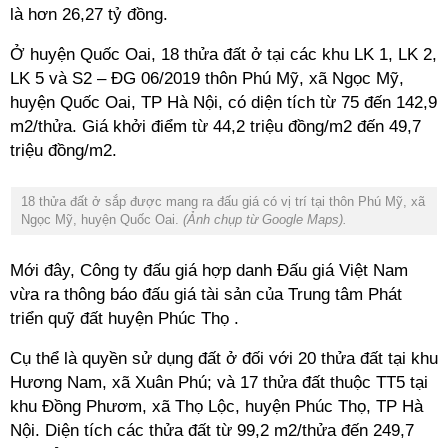
là hơn 26,27 tỷ đồng.
Ở huyện Quốc Oai, 18 thửa đất ở tại các khu LK 1, LK 2,
LK 5 và S2 – ĐG 06/2019 thôn Phú Mỹ, xã Ngọc Mỹ,
huyện Quốc Oai, TP Hà Nội, có diện tích từ 75 đến 142,9
m2/thửa. Giá khởi điểm từ 44,2 triệu đồng/m2 đến 49,7
triệu đồng/m2.
18 thửa đất ở sắp được mang ra đấu giá có vị trí tại thôn Phú Mỹ, xã
Ngọc Mỹ, huyện Quốc Oai.
(Ảnh chụp từ Google Maps).
Mới đây, Công ty đấu giá hợp danh Đấu giá Việt Nam
vừa ra thông báo đấu giá tài sản của Trung tâm Phát
triển quỹ đất huyện Phúc Thọ .
Cụ thể là quyền sử dụng đất ở đối với 20 thửa đất tại khu
Hương Nam, xã Xuân Phú; và 17 thửa đất thuộc TT5 tại
khu Đồng Phươm, xã Thọ Lộc, huyện Phúc Thọ, TP Hà
Nội. Diện tích các thửa đất từ 99,2 m2/thửa đến 249,7