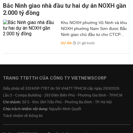
Bắc Ninh giao nhà đầu tư hai dự án NOXH gần
2.000 tỷ đồng
Khu NOXH phường Vũ Ninh và khu
NOXH phường Nam Sơn được Bắc
Ninh giao chủ đầu tư cho CTCP...
DỰ ÁN
21 giờ trước
TRANG TTĐTTH CỦA CÔNG TY VIETNEWSCORP
Giấy phép số 3324/GP-TTĐT do Sở VH&TT TPHCM cấp ngày 20/3/2026
Lầu 5 - Compa Building - 293 Điện Biên Phủ - Phường Gia Định - TP.HCM
Chi nhánh:
Số 5 - Khu 38A Trần Phú - Phường Ba Đình - TP. Hà Nội
Chịu trách nhiệm nội dung:
Nguyễn Minh Quyết
Trách nhiệm về thông tin