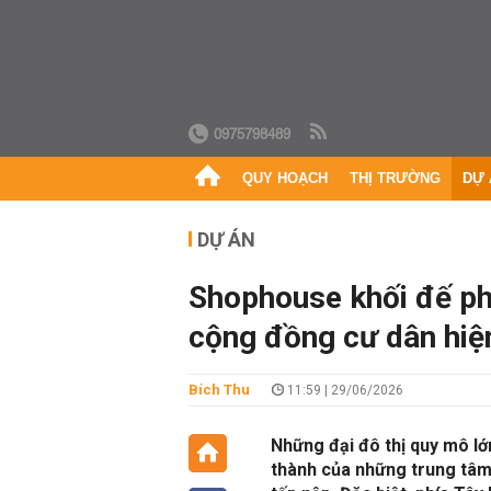
0975798489
QUY HOẠCH
THỊ TRƯỜNG
DỰ 
DỰ ÁN
Shophouse khối đế ph
cộng đồng cư dân hiệ
Bích Thu
11:59 | 29/06/2026
Những đại đô thị quy mô lớ
thành của những trung tâm