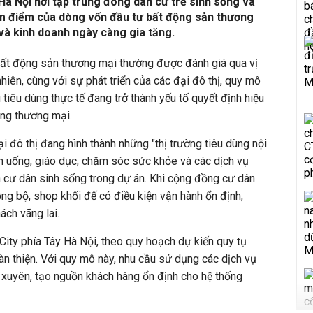
 Hà Nội nơi tập trung đông dân cư trẻ sinh sống và
âm điểm của dòng vốn đầu tư bất động sản thương
và kinh doanh ngày càng gia tăng.
 bất động sản thương mại thường được đánh giá qua vị
nhiên, cùng với sự phát triển của các đại đô thị, quy mô
tiêu dùng thực tế đang trở thành yếu tố quyết định hiệu
ằng thương mại.
i đô thị đang hình thành những "thị trường tiêu dùng nội
n uống, giáo dục, chăm sóc sức khỏe và các dịch vụ
nh cư dân sinh sống trong dự án. Khi cộng đồng cư dân
ồng bộ, shop khối đế có điều kiện vận hành ổn định,
ch vãng lai.
City phía Tây Hà Nội, theo quy hoạch dự kiến quy tụ
n thiện. Với quy mô này, nhu cầu sử dụng các dịch vụ
g xuyên, tạo nguồn khách hàng ổn định cho hệ thống