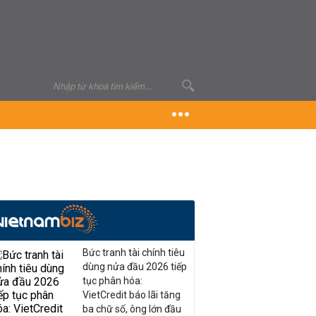
Bức tranh tài chính tiêu
dùng nửa đầu 2026 tiếp
tục phân hóa:
VietCredit báo lãi tăng
ba chữ số, ông lớn đầu