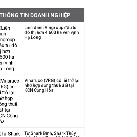
khoản
THÔNG TIN DOANH NGHIỆP
Quy hoạch 4 khu lấn
biển ở Phú Quốc
Liên danh Vingroup đầu tư
đô thị hơn 4.600 ha ven vịnh
Hạ Long
Một thương hiệu thời
trang Việt đóng cửa
sau 5 năm hoạt động,
thanh lý toàn bộ cửa
hàng
Vinaruco (VRG) có lãi trở lại
nhờ hợp đồng thuê đất tại
Dự án Sheraton Phú
KCN Cộng Hòa
Quốc bị buộc chấm dứt
hoạt động
Công ty 100 tỷ của
Huấn Hoa Hồng bỗng
Từ Shark Bình, Shark Thủy
dưng ‘biến mất’, một