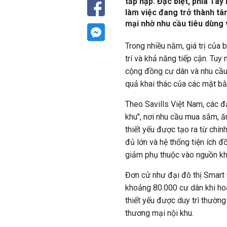
tấp nập. Đặc biệt, phía Tây
làm việc đang trở thành t
mại nhờ nhu cầu tiêu dùng 
Trong nhiều năm, giá trị của
trí và khả năng tiếp cận. Tuy 
cộng đồng cư dân và nhu cầu 
quả khai thác của các mặt b
Theo Savills Việt Nam, các đạ
khu", nơi nhu cầu mua sắm, ă
thiết yếu được tạo ra từ chí
đủ lớn và hệ thống tiện ích đ
giảm phụ thuộc vào nguồn khá
Đơn cử như
đại đô thị Smart 
khoảng 80.000 cư dân khi hoà
thiết yếu được duy trì thườn
thương mại nội khu.