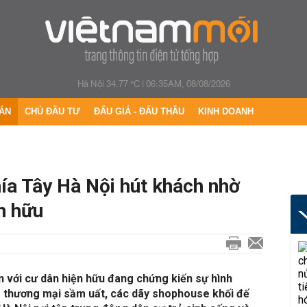
Hà Nội 34.77 °C
|
06:35AM, 08/08/2026
ÁN
CHỦ ĐẦU TƯ
ĐẤU GIÁ - ĐẤU THẦU
KINH DOANH
ía Tây Hà Nội hút khách nhờ
n hữu
n với cư dân hiện hữu đang chứng kiến sự hình
 thương mại sầm uất, các dãy shophouse khối đế