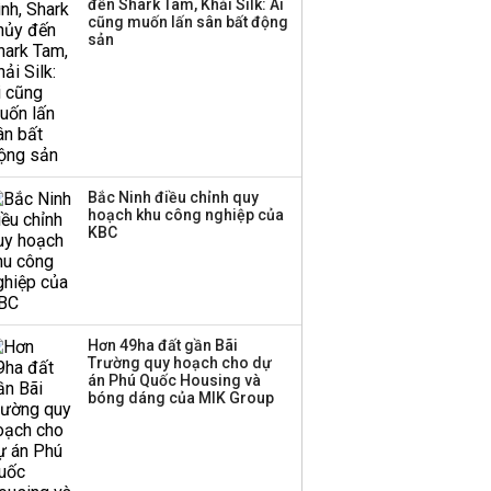
đến Shark Tam, Khải Silk: Ai
công ty khác đã giải thể
cũng muốn lấn sân bất động
sản
Bắc Ninh điều chỉnh quy
hoạch khu công nghiệp của
KBC
Hơn 49ha đất gần Bãi
Trường quy hoạch cho dự
án Phú Quốc Housing và
bóng dáng của MIK Group