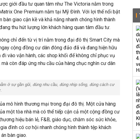
ược giới đầu tư quan tâm như The Victoria nằm trong
 Matrix One Premium nằm tại Mỹ Đình. Với lợi thế nổi bật
ểm bàn giao cận kề và khả năng nhanh chóng hình thành
đang thu hút lượng lớn khách hàng quan tâm đầu tư.
không chỉ đến từ vị trí nằm trong đại đô thị Smart City mà
 ngay cộng đồng cư dân đông đảo đã và đang hiện hữu
án đi vào vận hành, các shop khối đế không chỉ phục vụ
ia mà còn đáp ứng nhu cầu của hàng chục nghìn cư dân
nằm ở sự gần gũi, đúng nhu cầu, đúng nhịp sống, đúng cách cư
y
.
của mô hình thương mại trong đại đô thị. Một cửa hàng
của một tòa nhà mà có thể tiếp cận cả một cộng đồng cư
thương hiệu bán lẻ, F&B, giáo dục, chăm sóc sức khỏe,
 gia đình có cơ hội nhanh chóng hình thành tệp khách
 án bàn giao.