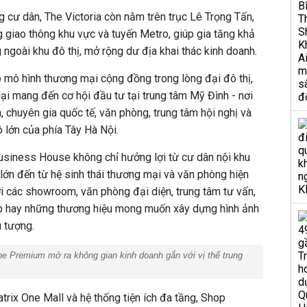
g cư dân, The Victoria còn nằm trên trục Lê Trọng Tấn,
ng giao thông khu vực và tuyến Metro, giúp gia tăng khả
 ngoài khu đô thị, mở rộng dư địa khai thác kinh doanh.
o mô hình thương mại cộng đồng trong lòng đại đô thị,
ại mang đến cơ hội đầu tư tại trung tâm Mỹ Đình - nơi
 chuyên gia quốc tế, văn phòng, trung tâm hội nghị và
 lớn của phía Tây Hà Nội.
usiness House không chỉ hưởng lợi từ cư dân nội khu
lớn đến từ hệ sinh thái thương mại và văn phòng hiện
ới các showroom, văn phòng đại diện, trung tâm tư vấn,
p hay những thương hiệu mong muốn xây dựng hình ảnh
u tượng.
ne Premium mở ra không gian kinh doanh gắn với vị thế trung
ix One Mall và hệ thống tiện ích đa tầng, Shop