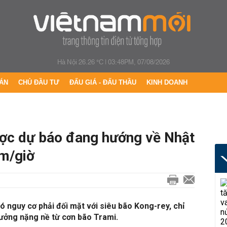
Hà Nội 26.26 °C
|
03:48PM, 07/08/2026
ÁN
CHỦ ĐẦU TƯ
ĐẤU GIÁ - ĐẤU THẦU
KINH DOANH
ợc dự báo đang hướng về Nhật
km/giờ
 nguy cơ phải đối mặt với siêu bão Kong-rey, chỉ
hưởng nặng nề từ cơn bão Trami.