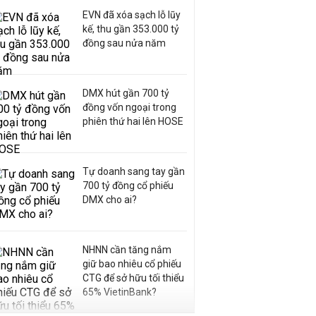
EVN đã xóa sạch lỗ lũy
kế, thu gần 353.000 tỷ
đồng sau nửa năm
DMX hút gần 700 tỷ
đồng vốn ngoại trong
phiên thứ hai lên HOSE
Tự doanh sang tay gần
700 tỷ đồng cổ phiếu
DMX cho ai?
NHNN cần tăng nắm
giữ bao nhiêu cổ phiếu
CTG để sở hữu tối thiểu
65% VietinBank?