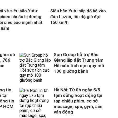
ới về siêu bão Yutu:
Siêu bão Yutu sắp đổ bộ vào
ppines chuẩn bị đương
đảo Luzon, tốc độ gió đạt
ới siêu bão mạnh nhất
150 km/h
g năm
ghĩa có
Sun Group hỗ trợ Bắc
, 786
Giang lắp đặt Trung tâm
uan
Hồi sức tích cực quy mô
100 giường bệnh
ng tin
Hà Nội: Từ 0h ngày 5/5
 tại
tạm dừng hoạt động tại
ông tin
rạp chiếu phim, cơ sở
TP HCM
massage, spa, gym, sân
vận động