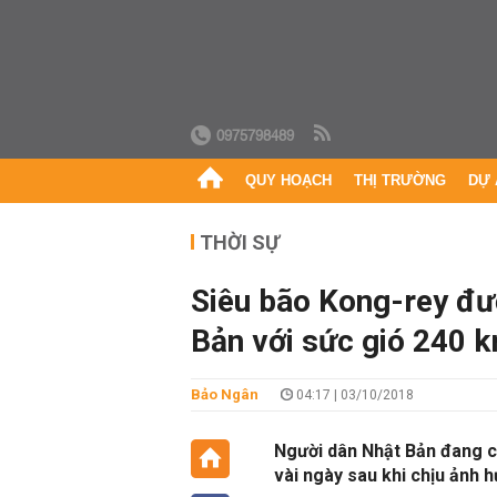
0975798489
QUY HOẠCH
THỊ TRƯỜNG
DỰ 
THỜI SỰ
Siêu bão Kong-rey đư
Bản với sức gió 240 
Bảo Ngân
04:17 | 03/10/2018
Người dân Nhật Bản đang có
vài ngày sau khi chịu ảnh 