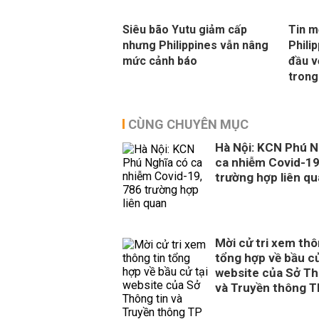
Siêu bão Yutu giảm cấp
Tin m
nhưng Philippines vẫn nâng
Phili
mức cảnh báo
đầu v
tron
CÙNG CHUYÊN MỤC
Hà Nội: KCN Phú N
ca nhiễm Covid-19
trường hợp liên q
Mời cử tri xem thô
tổng hợp về bầu cử
website của Sở Th
và Truyền thông 