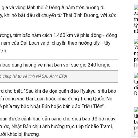
 gia và vùng lãnh thổ ở Đông Á nằm trên hướng di
, khi nó bắt đầu di chuyển từ Thái Bình Dương, với sức
hương), tâm bão nằm cách 1.460 km về phía đông - đông
nam của Đài Loan và di chuyển theo hướng tây - tây
m/h.
c chụp lại từ vệ tinh NASA. Ảnh: EPA
d cho biết: “Sau khi đe dọa quần đảo Ryukyu, siêu bão
ấn công vào Đài Loan hoặc phía đông Trung Quốc. Nó
về phía tây bắc Nhật Bản hoặc bán đảo Triều Tiên”.
Loan được cảnh báo sẵn sàng cho siêu bão đổ bộ ngay
trước, Nhật Bản chịu ảnh hưởng trực tiếp từ bão Trami,
ười khác bị thương.