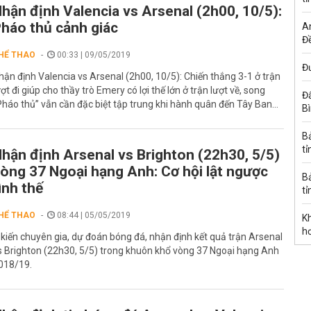
hận định Valencia vs Arsenal (2h00, 10/5):
háo thủ cảnh giác
A
Đề
HỂ THAO
00:33 | 09/05/2019
Đư
hận định Valencia vs Arsenal (2h00, 10/5): Chiến thắng 3-1 ở trận
ượt đi giúp cho thầy trò Emery có lợi thế lớn ở trận lượt về, song
Đấ
Pháo thủ” vẫn cần đặc biệt tập trung khi hành quân đến Tây Ban...
B
B
tỉ
hận định Arsenal vs Brighton (22h30, 5/5)
òng 37 Ngoại hạng Anh: Cơ hội lật ngược
B
ình thế
tỉ
HỂ THAO
08:44 | 05/05/2019
K
h
 kiến chuyên gia, dự đoán bóng đá, nhận định kết quả trận Arsenal
s Brighton (22h30, 5/5) trong khuôn khổ vòng 37 Ngoại hạng Anh
018/19.