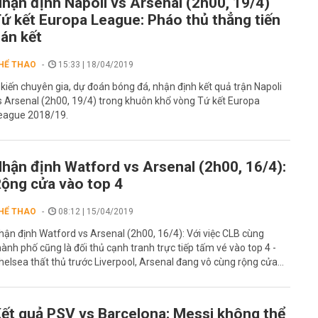
hận định Napoli vs Arsenal (2h00, 19/4)
ứ kết Europa League: Pháo thủ thẳng tiến
án kết
HỂ THAO
15:33 | 18/04/2019
 kiến chuyên gia, dự đoán bóng đá, nhận định kết quả trận Napoli
s Arsenal (2h00, 19/4) trong khuôn khổ vòng Tứ kết Europa
eague 2018/19.
hận định Watford vs Arsenal (2h00, 16/4):
ộng cửa vào top 4
HỂ THAO
08:12 | 15/04/2019
hận định Watford vs Arsenal (2h00, 16/4): Với việc CLB cùng
hành phố cũng là đối thủ cạnh tranh trực tiếp tấm vé vào top 4 -
helsea thất thủ trước Liverpool, Arsenal đang vô cùng rộng cửa...
ết quả PSV vs Barcelona: Messi không thể