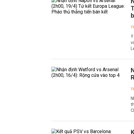
N
T
b
T
Ý
v
L
N
R
T
N
t
C
K