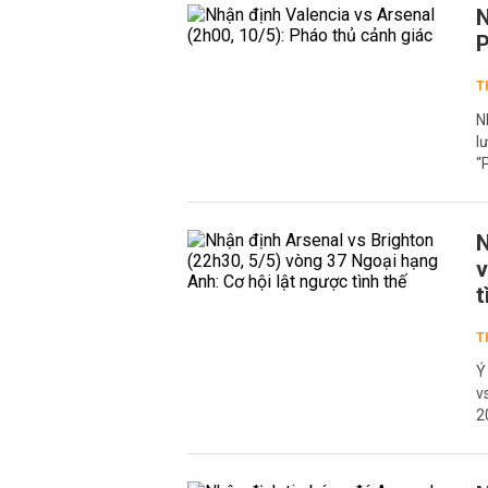
N
P
T
N
l
“
N
v
t
T
Ý
v
2