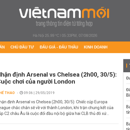
Hà Nội 25.99 °C
|
05:33PM, 07/08/2026
ÁN
CHỦ ĐẦU TƯ
ĐẤU GIÁ - ĐẤU THẦU
KINH DOANH
hận định Arsenal vs Chelsea (2h00, 30/5):
Đư
uộc chơi của người London
Đấ
HỂ THAO
09:06 | 29/05/2019
B
hận định Arsenal vs Chelsea (2h00, 30/5): Chiếc cúp Europa
B
eague chắc chắn sẽ về với thành London, khi trận chung kết của
tỉ
úp C2 châu Âu là cuộc đối đầu nội bộ giữa hai CLB thủ đô xứ...
B
tỉ