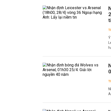
N
2
t
T
Ý
L
h
N
0
T
N
A