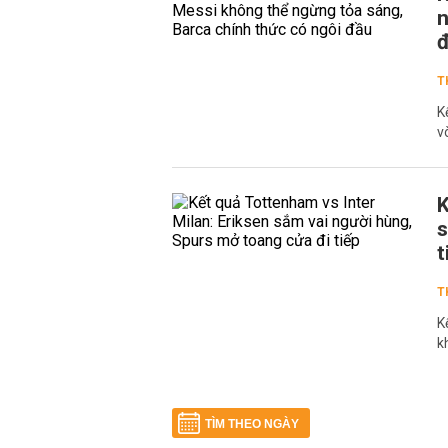
n
T
K
v
K
s
t
T
K
k
TÌM THEO NGÀY