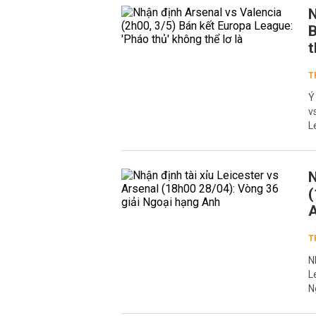
N
B
t
T
Ý
v
L
N
(
T
N
L
N