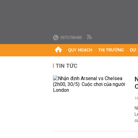
0975798489
QUY HOẠCH
THỊ TRƯỜNG
DỰ 
TIN TỨC
N
C
T
N
L
c