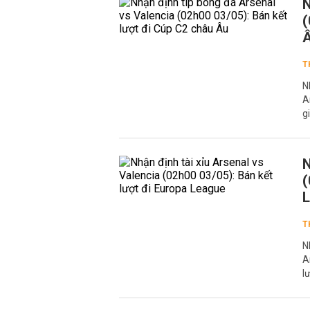
N
(
T
N
A
g
N
(
T
N
A
l