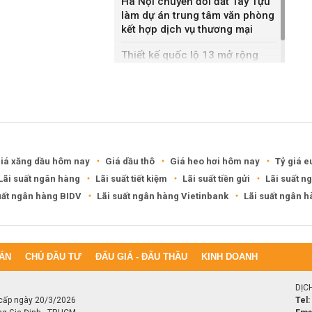
Hà Nội chuyển đổi đất Tây Tựu
làm dự án trung tâm văn phòng
kết hợp dịch vụ thương mại
Thiết kế quốc lộ 13 mở rộng
gần gấp ba lần
iá xăng dầu hôm nay
Giá dầu thô
Giá heo hơi hôm nay
Tỷ giá e
Lãi suất ngân hàng
Lãi suất tiết kiệm
Lãi suất tiền gửi
Lãi suất n
uất ngân hàng BIDV
Lãi suất ngân hàng Vietinbank
Lãi suất ngân 
ÁN
CHỦ ĐẦU TƯ
ĐẤU GIÁ - ĐẤU THẦU
KINH DOANH
DỊC
cấp ngày 20/3/2026
Tel: