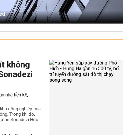
ed
ất không
 Sonadezi
ê khu công nghiệp của
ng. Trong khi đó,
 dự án Sonadezi Hữu