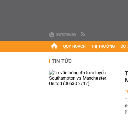
0975798489
QUY HOẠCH
THỊ TRƯỜNG
DỰ 
TIN TỨC
T
M
T
T
t
(