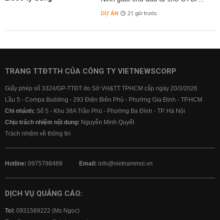
DỰ ÁN
21 giờ trước
TRANG TTĐTTH CỦA CÔNG TY VIETNEWSCORP
Giấy phép số 3324/GP-TTĐT do Sở VH&TT TPHCM cấp ngày 20/3/2026
Lầu 5 - Compa Building - 293 Điện Biên Phủ - Phường Gia Định - TP.HCM
Chi nhánh:
Số 5 - Khu 38A Trần Phú - Phường Ba Đình - TP. Hà Nội
Chịu trách nhiệm nội dung:
Nguyễn Minh Quyết
Trách nhiệm về thông tin
Hotline:
0975798489
Email:
info@vietnammoi.vn
DỊCH VỤ QUẢNG CÁO:
Tel:
0931589222 (Ms Ngọc)