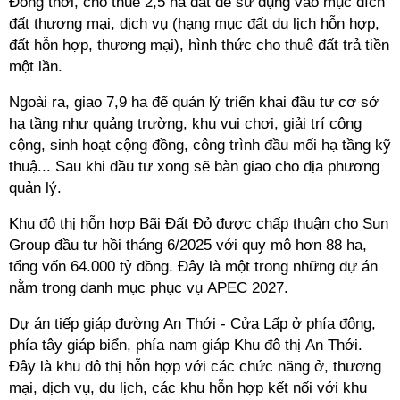
Đồng thời, cho thuê 2,5 ha đất để sử dụng vào mục đích
đất thương mại, dịch vụ (hạng mục đất du lịch hỗn hợp,
đất hỗn hợp, thương mại), hình thức cho thuê đất trả tiền
một lần.
Ngoài ra, giao 7,9 ha để quản lý triển khai đầu tư cơ sở
hạ tầng như quảng trường, khu vui chơi, giải trí công
cộng, sinh hoạt cộng đồng, công trình đầu mối hạ tầng kỹ
thuậ... Sau khi đầu tư xong sẽ bàn giao cho địa phương
quản lý.
Khu đô thị hỗn hợp Bãi Đất Đỏ được chấp thuận cho Sun
Group đầu tư hồi tháng 6/2025 với quy mô hơn 88 ha,
tổng vốn 64.000 tỷ đồng. Đây là một trong những dự án
nằm trong danh mục phục vụ APEC 2027.
Dự án tiếp giáp đường An Thới - Cửa Lấp ở phía đông,
phía tây giáp biển, phía nam giáp Khu đô thị An Thới.
Đây là khu đô thị hỗn hợp với các chức năng ở, thương
mại, dịch vụ, du lịch, các khu hỗn hợp kết nối với khu