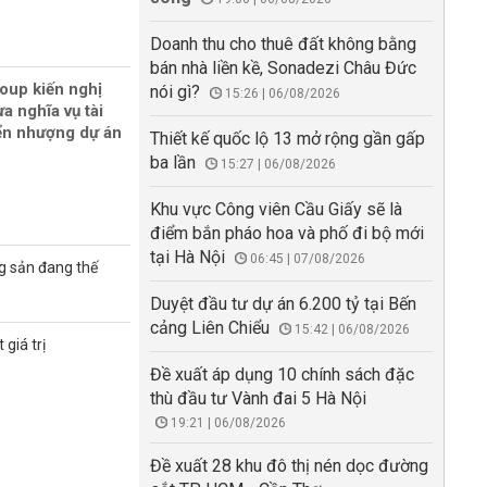
Doanh thu cho thuê đất không bằng
bán nhà liền kề, Sonadezi Châu Đức
oup kiến nghị
nói gì?
15:26 | 06/08/2026
a nghĩa vụ tài
ển nhượng dự án
Thiết kế quốc lộ 13 mở rộng gần gấp
ba lần
15:27 | 06/08/2026
Khu vực Công viên Cầu Giấy sẽ là
điểm bắn pháo hoa và phố đi bộ mới
tại Hà Nội
06:45 | 07/08/2026
g sản đang thế
Duyệt đầu tư dự án 6.200 tỷ tại Bến
cảng Liên Chiểu
15:42 | 06/08/2026
giá trị
Đề xuất áp dụng 10 chính sách đặc
thù đầu tư Vành đai 5 Hà Nội
19:21 | 06/08/2026
Đề xuất 28 khu đô thị nén dọc đường