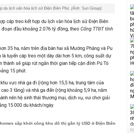
p du lịch văn hóa lịch sử Điện Biên Phủ. (Ảnh: Sun Group).
p cáp treo kết hợp du lịch văn hóa lịch sử Điện Biên
i đoạn đầu khoảng 2.076 tỷ đồng, theo
Cổng TTĐT tỉnh
 hơn 35 ha, nằm trên địa bàn hai xã Mường Phăng và Pu
h là tuyến cáp treo một dây dài hơn 5 km, công suất dự
n thành sẽ giúp rút ngắn thời gian tiếp cận đỉnh Pú Tó
hoảng 15 phút.
khu vực nhà ga đi (rộng hơn 15,5 ha,
trung tâm của
o cao 3 tầng) và nhà ga đến (rộng khoảng 5,9 ha, nằm
ành nên hệ sinh thái thương mại, dịch vụ, vui chơi giải
oảng 15.000 du khách/ngày.