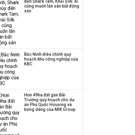
đến Shark Tam, Khải Silk: Ai
triển quỹ hưu trí: Từ tiết
cũng muốn lấn sân bất động
kiệm gia đình thành
sản
nguồn cấp vốn dài hạn
và kinh nghiệm từ
Malaysia
Bắc Ninh điều chỉnh quy
hoạch khu công nghiệp của
KBC
Hơn 49ha đất gần Bãi
Trường quy hoạch cho dự
án Phú Quốc Housing và
bóng dáng của MIK Group