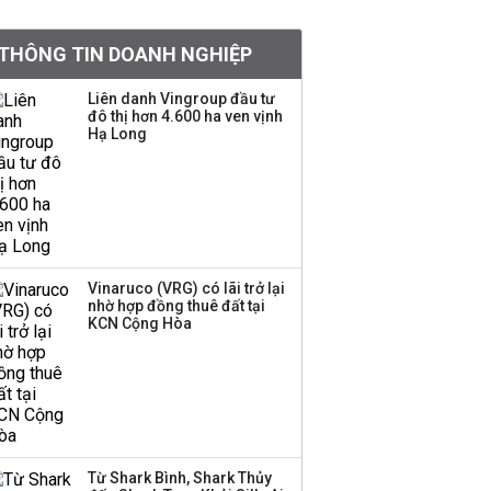
BIDV sắp phát hành
THÔNG TIN DOANH NGHIỆP
gần 500 triệu cổ phiếu,
tăng vốn lên gần
Liên danh Vingroup đầu tư
77.800 tỷ
đô thị hơn 4.600 ha ven vịnh
Hạ Long
Dàn lãnh đạo GenZ nhà
Vingroup,
Techcombank,
VPBank, PC1: Người
nắm 10.000 tỷ đồng cổ
phiếu, người làm chủ
Vinaruco (VRG) có lãi trở lại
tịch ở tuổi 27
nhờ hợp đồng thuê đất tại
KCN Cộng Hòa
Lãnh đạo Vinamilk:
Tăng quy mô đàn bò
thêm 8.000 con, đã
chốt giá nguyên liệu
đến tháng 11
Từ Shark Bình, Shark Thủy
Việt Nam muốn phát