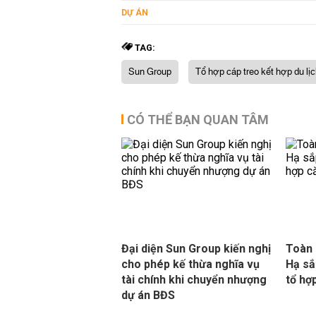
DỰ ÁN
TAG:
Sun Group
Tổ hợp cáp treo kết hợp du lị
CÓ THỂ BẠN QUAN TÂM
Đại diện Sun Group kiến nghị
Toàn 
cho phép kế thừa nghĩa vụ
Hạ sắ
tài chính khi chuyển nhượng
tổ hợ
dự án BĐS