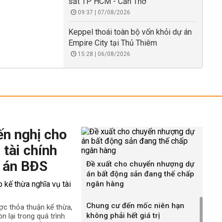
sắt TP HCM - Cần Thơ
09:37 | 07/08/2026
Keppel thoái toàn bộ vốn khỏi dự án
Empire City tại Thủ Thiêm
15:28 | 06/08/2026
ến nghị cho
 tài chính
 án BĐS
Đề xuất cho chuyển nhượng dự
án bất động sản đang thế chấp
ngân hàng
Chung cư đến mốc niên hạn
ợc thỏa thuận kế thừa,
không phải hết giá trị
n lại trong quá trình