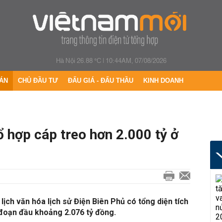
Hà Nội 26.88 °C
|
10:44AM, 07/08/2026
ÁN
CHỦ ĐẦU TƯ
ĐẤU GIÁ - ĐẤU THẦU
KINH DOANH
 hợp cáp treo hơn 2.000 tỷ ở
lịch văn hóa lịch sử Điện Biên Phủ có tổng diện tích
 đoạn đầu khoảng 2.076 tỷ đồng.