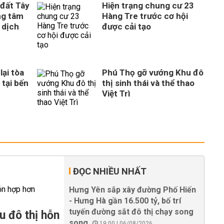
 đất Tây
Hiện trạng chung cư 23
ng tâm
Hàng Tre trước cơ hội
 dịch
được cải tạo
ại tòa
Phú Thọ gỡ vướng Khu đô
 tại bến
thị sinh thái và thể thao
Việt Trì
ĐỌC NHIỀU NHẤT
Hưng Yên sắp xây đường Phố Hiến
- Hưng Hà gần 16.500 tỷ, bố trí
tuyến đường sắt đô thị chạy song
u đô thị hỗn
song
19:00 | 06/08/2026