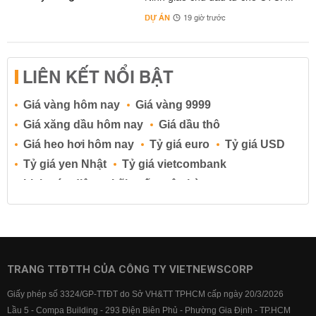
DỰ ÁN
19 giờ trước
LIÊN KẾT NỔI BẬT
Giá vàng hôm nay
Giá vàng 9999
Giá xăng dầu hôm nay
Giá dầu thô
Giá heo hơi hôm nay
Tỷ giá euro
Tỷ giá USD
Tỷ giá yen Nhật
Tỷ giá vietcombank
Lịch cúp điện
Lãi suất ngân hàng
Lãi suất tiết kiệm
Lãi suất tiền gửi
Lãi suất ngân hàng Agribank
Lãi suất ngân hàng Sacombank
Lãi suất ngân hàng BIDV
TRANG TTĐTTH CỦA CÔNG TY VIETNEWSCORP
Lãi suất ngân hàng Vietinbank
Giấy phép số 3324/GP-TTĐT do Sở VH&TT TPHCM cấp ngày 20/3/2026
Lãi suất ngân hàng Vietcombank
Lầu 5 - Compa Building - 293 Điện Biên Phủ - Phường Gia Định - TP.HCM