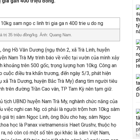
giá gần 400 triệu đồng.
́ trị 35 triệu đồng/kg. Ảnh: Quang Nam.
2, ông Hồ Văn Dương (ngụ thôn 2, xã Trà Linh, huyện
n Nam Trà My trình báo về việc tại vườn của mình xảy
 khoảng trên 500 gốc, trọng lượng hơn 10kg. Công an
cuộc điều tra khẩn trương, đến ngày 5/3, phát hiện
gụ xã Trà Dương, huyện Bắc Trà My) đang tìm người tiêu
h trên đường Trần Cao vân, TP Tam Kỳ nên tạm giữ.
̉ tịch UBND huyện Nam Trà My, nghành chức năng của
ểu việc nghi can Ng. có phải là người trộm hơn 10kg sâm
 giá trị sâm Ngọc Linh, ông Bửu cho hay, sâm Ngọc
n khoa học là Panax vietnamensis Haet Grushv, thuộc họ
 ra, nó còn có một số tên gọi khác là sâm Việt Nam,