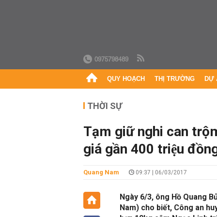
0975798489
QUY HOẠCH
THỊ TRƯỜNG
DỰ 
THỜI SỰ
Tạm giữ nghi can trộm
giá gần 400 triệu đồn
Quang Nam
09:37 | 06/03/2017
Ngày 6/3, ông Hồ Quang Bử
Nam) cho biết, Công an huyệ