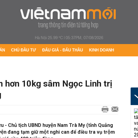
Hà Nội 25.99 °C
|
05:37PM, 07/08/2026
ÁN
CHỦ ĐẦU TƯ
ĐẤU GIÁ - ĐẤU THẦU
KINH DOANH
 hơn 10kg sâm Ngọc Linh trị
g
u - Chủ tịch UBND huyện Nam Trà My (tỉnh Quảng
n đang tạm giữ một nghi can để điều tra vụ trộm