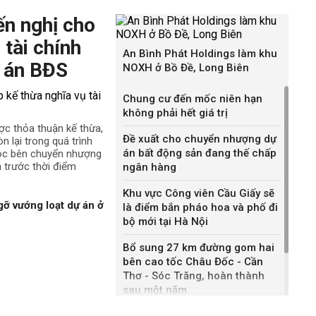
ến nghị cho
 tài chính
An Bình Phát Holdings làm khu
 án BĐS
NOXH ở Bồ Đề, Long Biên
Chung cư đến mốc niên hạn
không phải hết giá trị
ợc thỏa thuận kế thừa,
Đề xuất cho chuyển nhượng dự
n lại trong quá trình
án bất động sản đang thế chấp
uộc bên chuyển nhượng
h trước thời điểm
ngân hàng
Khu vực Công viên Cầu Giấy sẽ
gỡ vướng loạt dự án ở
là điểm bắn pháo hoa và phố đi
bộ mới tại Hà Nội
Bổ sung 27 km đường gom hai
bên cao tốc Châu Đốc - Cần
Thơ - Sóc Trăng, hoàn thành
sau một năm