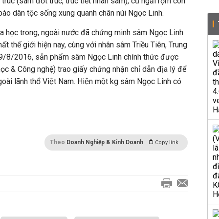
úc (sâm đốt trúc, trúc tiết nhân sâm), củ ngải rọm con
bào dân tộc sống xung quanh chân núi Ngọc Linh.
a học trong, ngoài nước đã chứng minh sâm Ngọc Linh
hất thế giới hiện nay, cùng với nhân sâm Triều Tiên, Trung
29/8/2016, sản phẩm sâm Ngọc Linh chính thức được
c & Công nghệ) trao giấy chứng nhận chỉ dẫn địa lý để
oài lãnh thổ Việt Nam. Hiện một kg sâm Ngọc Linh có
Theo
Doanh Nghiệp & Kinh Doanh
Copy link