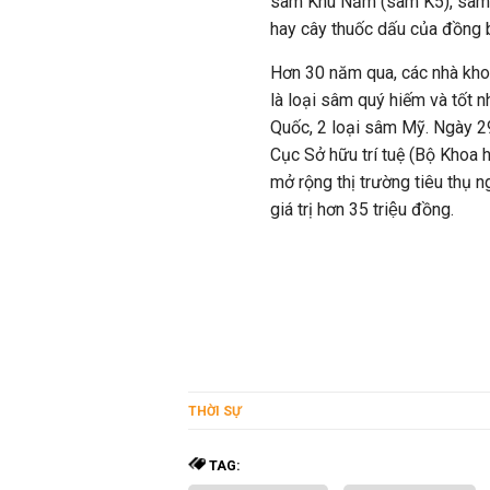
sâm Khu Năm (sâm K5), sâm tr
hay cây thuốc dấu của đồng 
Hơn 30 năm qua, các nhà kho
là loại sâm quý hiếm và tốt n
Quốc, 2 loại sâm Mỹ. Ngày 
Cục Sở hữu trí tuệ (Bộ Khoa họ
mở rộng thị trường tiêu thụ ng
giá trị hơn 35 triệu đồng.
THỜI SỰ
TAG: