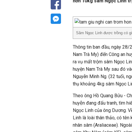
hơn 10kg sâm Ngọc Linh trị 
Sâm Ngọc Linh được trồng có gia
Thông tin ban đầu, ngày 28/
Nam Trà My) đến Công an huyệ
ra vụ mất trộm sâm Ngọc Linh
huyện Nam Trà My sau đó vào 
Nguyễn Minh Ng. (32 tuổi, n
thụ khoảng 4kg sâm Ngọc Lin
Theo ông Hồ Quang Bửu - Chu
huyện đang đấu tranh, tìm hi
Ngọc Linh của ông Dương. Về
Linh là loài thân thảo, có tê
nhân sâm (Araliaceae). Ngoài