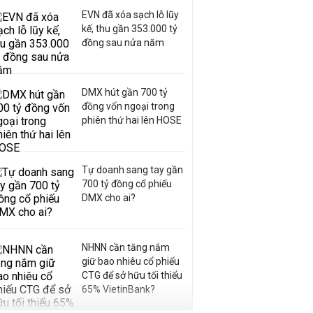
EVN đã xóa sạch lỗ lũy
kế, thu gần 353.000 tỷ
đồng sau nửa năm
DMX hút gần 700 tỷ
đồng vốn ngoại trong
phiên thứ hai lên HOSE
Tự doanh sang tay gần
700 tỷ đồng cổ phiếu
DMX cho ai?
NHNN cần tăng nắm
giữ bao nhiêu cổ phiếu
CTG để sở hữu tối thiểu
65% VietinBank?