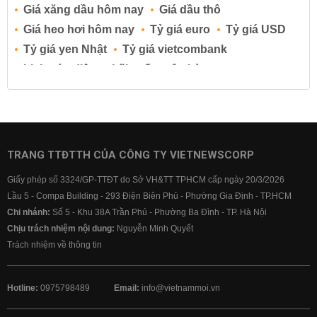
Giá xăng dầu hôm nay
Giá dầu thô
Giá heo hơi hôm nay
Tỷ giá euro
Tỷ giá USD
Tỷ giá yen Nhật
Tỷ giá vietcombank
Lịch cúp điện
Lãi suất ngân hàng
Lãi suất tiết kiệm
Lãi suất tiền gửi
Lãi suất ngân hàng Agribank
Lãi suất ngân hàng Sacombank
Lãi suất ngân hàng BIDV
TRANG TTĐTTH CỦA CÔNG TY VIETNEWSCORP
Lãi suất ngân hàng Vietinbank
Giấy phép số 3324/GP-TTĐT do Sở VH&TT TPHCM cấp ngày 20/3/2026
Lãi suất ngân hàng Vietcombank
Lầu 5 - Compa Building - 293 Điện Biên Phủ - Phường Gia Định - TP.HCM
Chi nhánh:
Số 5 - Khu 38A Trần Phú - Phường Ba Đình - TP. Hà Nội
Chịu trách nhiệm nội dung:
Nguyễn Minh Quyết
Trách nhiệm về thông tin
Hotline:
0975798489
Email:
info@vietnammoi.vn