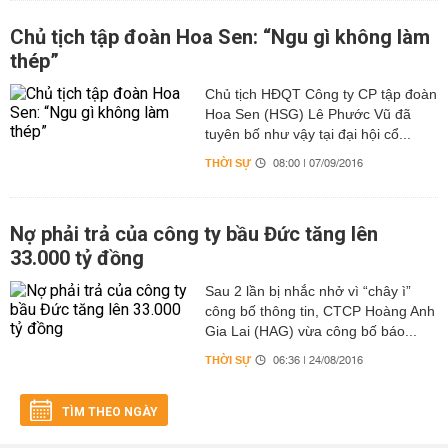
Chủ tịch tập đoàn Hoa Sen: “Ngu gì không làm
thép”
Chủ tịch HĐQT Công ty CP tập đoàn
Hoa Sen (HSG) Lê Phước Vũ đã
tuyên bố như vậy tại đại hội cổ...
THỜI SỰ
08:00 | 07/09/2016
Nợ phải trả của công ty bầu Đức tăng lên
33.000 tỷ đồng
Sau 2 lần bị nhắc nhở vì “chây ì”
công bố thông tin, CTCP Hoàng Anh
Gia Lai (HAG) vừa công bố báo...
THỜI SỰ
06:36 | 24/08/2016
TÌM THEO NGÀY