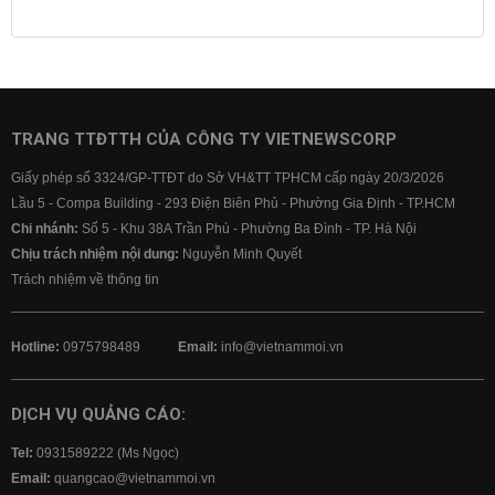
Lịch cúp điện
Lãi suất ngân hàng
Lãi suất tiết kiệm
Lãi suất tiền gửi
Lãi suất ngân hàng Agribank
Lãi suất ngân hàng Sacombank
Lãi suất ngân hàng BIDV
TRANG TTĐTTH CỦA CÔNG TY VIETNEWSCORP
Lãi suất ngân hàng Vietinbank
Giấy phép số 3324/GP-TTĐT do Sở VH&TT TPHCM cấp ngày 20/3/2026
Lãi suất ngân hàng Vietcombank
Lầu 5 - Compa Building - 293 Điện Biên Phủ - Phường Gia Định - TP.HCM
Chi nhánh:
Số 5 - Khu 38A Trần Phú - Phường Ba Đình - TP. Hà Nội
Chịu trách nhiệm nội dung:
Nguyễn Minh Quyết
Trách nhiệm về thông tin
Hotline:
0975798489
Email:
info@vietnammoi.vn
DỊCH VỤ QUẢNG CÁO:
Tel:
0931589222 (Ms Ngọc)
Email:
quangcao@vietnammoi.vn