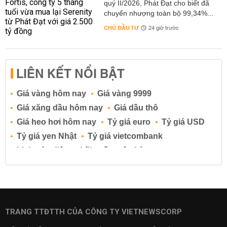
quý II/2026, Phát Đạt cho biết đã
chuyển nhượng toàn bộ 99,34%...
CHỦ ĐẦU TƯ
24 giờ trước
LIÊN KẾT NỔI BẬT
Giá vàng hôm nay
Giá vàng 9999
Giá xăng dầu hôm nay
Giá dầu thô
Giá heo hơi hôm nay
Tỷ giá euro
Tỷ giá USD
Tỷ giá yen Nhật
Tỷ giá vietcombank
Lịch cúp điện
Lãi suất ngân hàng
Lãi suất tiết kiệm
Lãi suất tiền gửi
Lãi suất ngân hàng Agribank
Lãi suất ngân hàng Sacombank
Lãi suất ngân hàng BIDV
TRANG TTĐTTH CỦA CÔNG TY VIETNEWSCORP
Lãi suất ngân hàng Vietinbank