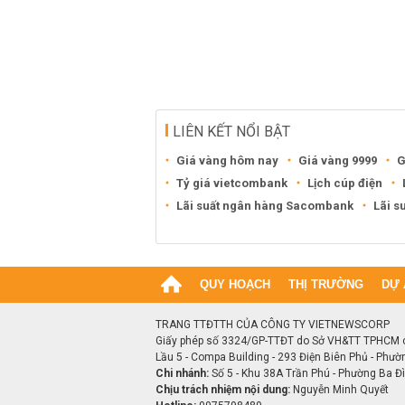
LIÊN KẾT NỔI BẬT
Giá vàng hôm nay
Giá vàng 9999
G
Tỷ giá vietcombank
Lịch cúp điện
Lãi suất ngân hàng Sacombank
Lãi s
QUY HOẠCH
THỊ TRƯỜNG
DỰ 
TRANG TTĐTTH CỦA CÔNG TY VIETNEWSCORP
Giấy phép số 3324/GP-TTĐT do Sở VH&TT TPHCM 
Lầu 5 - Compa Building - 293 Điện Biên Phủ - Phườ
Chi nhánh:
Số 5 - Khu 38A Trần Phú - Phường Ba Đìn
Chịu trách nhiệm nội dung:
Nguyễn Minh Quyết