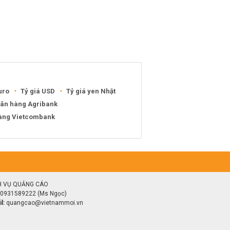
uro
Tỷ giá USD
Tỷ giá yen Nhật
gân hàng Agribank
hàng Vietcombank
H VỤ QUẢNG CÁO
0931589222 (Ms Ngọc)
l:
quangcao@vietnammoi.vn