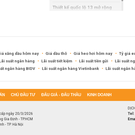
Thiết kế quốc lộ 13 mở rộng
gần gấp ba lần
iá xăng dầu hôm nay
Giá dầu thô
Giá heo hơi hôm nay
Tỷ giá e
Lãi suất ngân hàng
Lãi suất tiết kiệm
Lãi suất tiền gửi
Lãi suất n
uất ngân hàng BIDV
Lãi suất ngân hàng Vietinbank
Lãi suất ngân 
ÁN
CHỦ ĐẦU TƯ
ĐẤU GIÁ - ĐẤU THẦU
KINH DOANH
DỊC
cấp ngày 20/3/2026
Tel:
ng Gia Định - TP.HCM
Emai
h - TP. Hà Nội