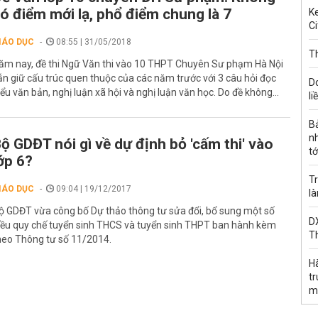
ó điểm mới lạ, phổ điểm chung là 7
Ke
Ci
IÁO DỤC
08:55 | 31/05/2018
Th
ăm nay, đề thi Ngữ Văn thi vào 10 THPT Chuyên Sư phạm Hà Nội
ẫn giữ cấu trúc quen thuộc của các năm trước với 3 câu hỏi đọc
D
iểu văn bản, nghị luận xã hội và nghị luận văn học. Do đề không...
li
B
n
ộ GDĐT nói gì về dự định bỏ 'cấm thi' vào
tớ
ớp 6?
Tr
IÁO DỤC
09:04 | 19/12/2017
l
ộ GDĐT vừa công bố Dự thảo thông tư sửa đổi, bổ sung một số
DX
iều quy chế tuyển sinh THCS và tuyển sinh THPT ban hành kèm
T
heo Thông tư số 11/2014.
H
t
m