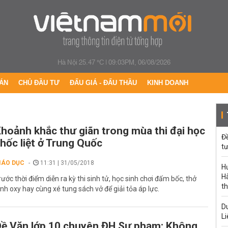
Hà Nội 25.47 °C
|
09:03PM, 06/08/2026
ÁN
CHỦ ĐẦU TƯ
ĐẤU GIÁ - ĐẤU THẦU
KINH DOANH
hoảnh khắc thư giãn trong mùa thi đại học
Đ
hốc liệt ở Trung Quốc
tư
IÁO DỤC
11:31 | 31/05/2018
H
Hà
rước thời điểm diễn ra kỳ thi sinh tử, học sinh chơi đấm bốc, thở
th
ình oxy hay cùng xé tung sách vở để giải tỏa áp lực.
Du
Li
ề Văn lớp 10 chuyên ĐH Sư phạm: Không