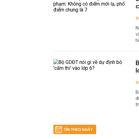
c
G
N
v
h
B
l
G
B
đ
t
TÌM THEO NGÀY