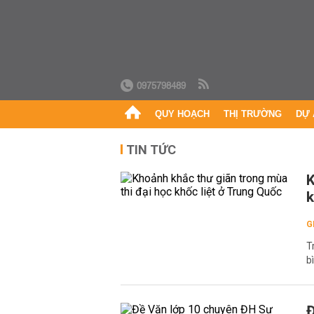
0975798489
QUY HOẠCH
THỊ TRƯỜNG
DỰ 
TIN TỨC
K
k
G
T
b
Đ