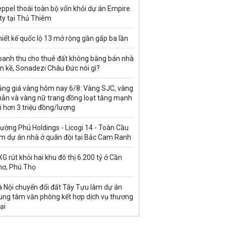
ppel thoái toàn bộ vốn khỏi dự án Empire
ty tại Thủ Thiêm
iết kế quốc lộ 13 mở rộng gần gấp ba lần
oanh thu cho thuê đất không bằng bán nhà
ền kề, Sonadezi Châu Đức nói gì?
ảng giá vàng hôm nay 6/8: Vàng SJC, vàng
hẫn và vàng nữ trang đồng loạt tăng mạnh
i hơn 3 triệu đồng/lượng
ường Phú Holdings - Licogi 14 - Toàn Cầu
àm dự án nhà ở quân đội tại Bắc Cam Ranh
G rút khỏi hai khu đô thị 6.200 tỷ ở Cần
hơ, Phú Thọ
à Nội chuyển đổi đất Tây Tựu làm dự án
rung tâm văn phòng kết hợp dịch vụ thương
ại