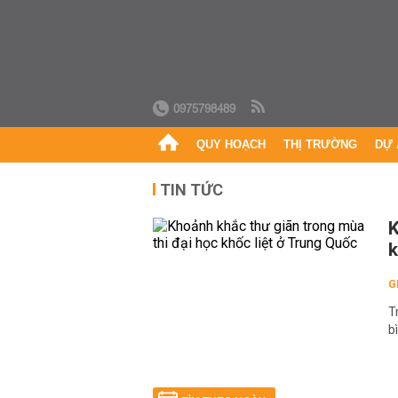
0975798489
QUY HOẠCH
THỊ TRƯỜNG
DỰ 
TIN TỨC
K
k
G
T
b