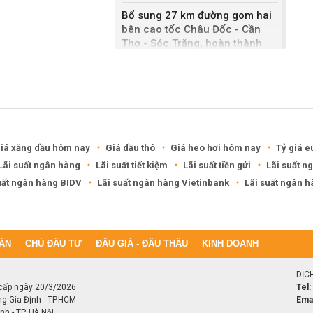
Bổ sung 27 km đường gom hai
bên cao tốc Châu Đốc - Cần
Thơ - Sóc Trăng, hoàn thành
sau một năm
Khánh Hòa đề xuất làm khu đô
thị hỗn hợp hơn 49.000 tỷ đồng
iá xăng dầu hôm nay
Giá dầu thô
Giá heo hơi hôm nay
Tỷ giá e
Lãi suất ngân hàng
Lãi suất tiết kiệm
Lãi suất tiền gửi
Lãi suất n
uất ngân hàng BIDV
Lãi suất ngân hàng Vietinbank
Lãi suất ngân 
ÁN
CHỦ ĐẦU TƯ
ĐẤU GIÁ - ĐẤU THẦU
KINH DOANH
DỊC
cấp ngày 20/3/2026
Tel:
ng Gia Định - TP.HCM
Emai
h - TP. Hà Nội