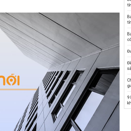
tỉ
B
tỉ
B
có
Đư
Đ
s
C
gi
9
k