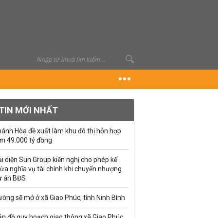
TIN MỚI NHẤT
hánh Hòa đề xuất làm khu đô thị hỗn hợp
ơn 49.000 tỷ đồng
i diện Sun Group kiến nghị cho phép kế
ừa nghĩa vụ tài chính khi chuyển nhượng
ự án BĐS
ờng sẽ mở ở xã Giao Phúc, tỉnh Ninh Bình
ản đồ quy hoạch giao thông xã Giao Phúc,