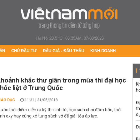
Hà Nội 28.5 °C
|
08:35AM, 07/08/2026
ÁN
CHỦ ĐẦU TƯ
ĐẤU GIÁ - ĐẤU THẦU
KINH DOANH
hoảnh khắc thư giãn trong mùa thi đại học
K
hốc liệt ở Trung Quốc
h
IÁO DỤC
11:31 | 31/05/2018
Đạ
th
rước thời điểm diễn ra kỳ thi sinh tử, học sinh chơi đấm bốc, thở
d
ình oxy hay cùng xé tung sách vở để giải tỏa áp lực.
Đư
B