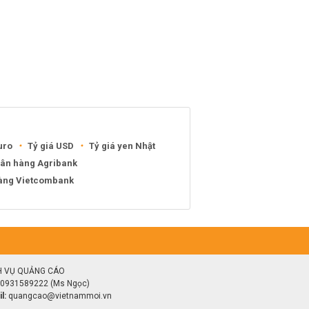
uro
Tỷ giá USD
Tỷ giá yen Nhật
gân hàng Agribank
hàng Vietcombank
H VỤ QUẢNG CÁO
0931589222 (Ms Ngọc)
l:
quangcao@vietnammoi.vn