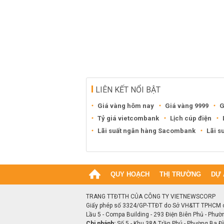
LIÊN KẾT NỔI BẬT
Giá vàng hôm nay
Giá vàng 9999
G
Tỷ giá vietcombank
Lịch cúp điện
Lãi suất ngân hàng Sacombank
Lãi s
QUY HOẠCH
THỊ TRƯỜNG
DỰ 
TRANG TTĐTTH CỦA CÔNG TY VIETNEWSCORP
Giấy phép số 3324/GP-TTĐT do Sở VH&TT TPHCM 
Lầu 5 - Compa Building - 293 Điện Biên Phủ - Phườ
Chi nhánh:
Số 5 - Khu 38A Trần Phú - Phường Ba Đìn