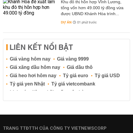
Khu đô thị hỗn hợp Vĩnh Lương,
tổng vốn hơn 49.000 tỷ đồng vừa
được UBND Khánh Hòa trình...
DỰ ÁN
01 phút trước
LIÊN KẾT NỔI BẬT
Giá vàng hôm nay
Giá vàng 9999
Giá xăng dầu hôm nay
Giá dầu thô
Giá heo hơi hôm nay
Tỷ giá euro
Tỷ giá USD
Tỷ giá yen Nhật
Tỷ giá vietcombank
Lịch cúp điện
Lãi suất ngân hàng
Lãi suất tiết kiệm
Lãi suất tiền gửi
Lãi suất ngân hàng Agribank
Lãi suất ngân hàng Sacombank
Lãi suất ngân hàng BIDV
TRANG TTĐTTH CỦA CÔNG TY VIETNEWSCORP