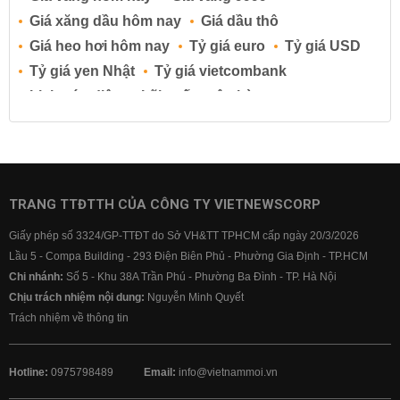
Giá xăng dầu hôm nay
Giá dầu thô
Giá heo hơi hôm nay
Tỷ giá euro
Tỷ giá USD
Tỷ giá yen Nhật
Tỷ giá vietcombank
Lịch cúp điện
Lãi suất ngân hàng
Lãi suất tiết kiệm
Lãi suất tiền gửi
Lãi suất ngân hàng Agribank
Lãi suất ngân hàng Sacombank
Lãi suất ngân hàng BIDV
TRANG TTĐTTH CỦA CÔNG TY VIETNEWSCORP
Lãi suất ngân hàng Vietinbank
Giấy phép số 3324/GP-TTĐT do Sở VH&TT TPHCM cấp ngày 20/3/2026
Lãi suất ngân hàng Vietcombank
Lầu 5 - Compa Building - 293 Điện Biên Phủ - Phường Gia Định - TP.HCM
Chi nhánh:
Số 5 - Khu 38A Trần Phú - Phường Ba Đình - TP. Hà Nội
Chịu trách nhiệm nội dung:
Nguyễn Minh Quyết
Trách nhiệm về thông tin
Hotline:
0975798489
Email:
info@vietnammoi.vn