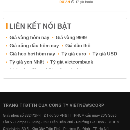
DỰ ÁN
17 giờ trước
LIÊN KẾT NỔI BẬT
Giá vàng hôm nay
Giá vàng 9999
Giá xăng dầu hôm nay
Giá dầu thô
Giá heo hơi hôm nay
Tỷ giá euro
Tỷ giá USD
Tỷ giá yen Nhật
Tỷ giá vietcombank
Lịch cúp điện
Lãi suất ngân hàng
Lãi suất tiết kiệm
Lãi suất tiền gửi
Lãi suất ngân hàng Agribank
Lãi suất ngân hàng Sacombank
Lãi suất ngân hàng BIDV
TRANG TTĐTTH CỦA CÔNG TY VIETNEWSCORP
Lãi suất ngân hàng Vietinbank
Giấy phép số 3324/GP-TTĐT do Sở VH&TT TPHCM cấp ngày 20/3/2026
Lãi suất ngân hàng Vietcombank
Lầu 5 - Compa Building - 293 Điện Biên Phủ - Phường Gia Định - TP.HCM
Chi nhánh:
Số 5 - Khu 38A Trần Phú - Phường Ba Đình - TP. Hà Nội