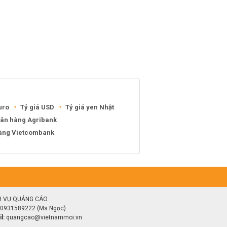
uro
Tỷ giá USD
Tỷ giá yen Nhật
gân hàng Agribank
hàng Vietcombank
H VỤ QUẢNG CÁO
0931589222 (Ms Ngọc)
l:
quangcao@vietnammoi.vn