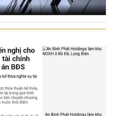
ến nghị cho
 tài chính
 án BĐS
ợc thỏa thuận kế thừa,
n lại trong quá trình
uộc bên chuyển nhượng
h trước thời điểm
An Bình Phát Holdings làm khu