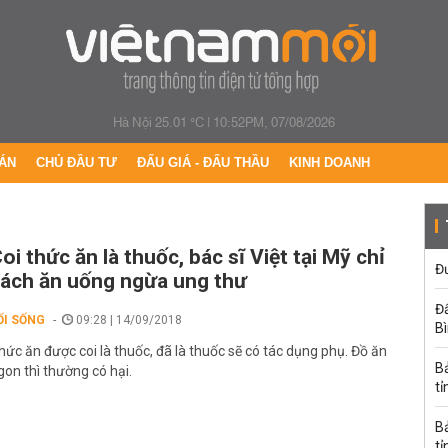
Hà Nội 25.01 °C
|
10:52PM, 07/08/2026
ÁN
CHỦ ĐẦU TƯ
ĐẤU GIÁ - ĐẤU THẦU
KINH DOANH
oi thức ăn là thuốc, bác sĩ Việt tại Mỹ chỉ
Đư
ách ăn uống ngừa ung thư
Đấ
ỐI SỐNG
09:28 | 14/09/2018
B
hức ăn được coi là thuốc, đã là thuốc sẽ có tác dụng phụ. Đồ ăn
B
gon thì thường có hại.
tỉ
B
tỉ