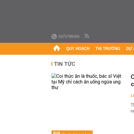
0975798489
QUY HOẠCH
THỊ TRƯỜNG
DỰ 
TIN TỨC
C
c
L
T
n