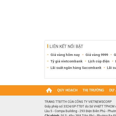
LIÊN KẾT NỔI BẬT
Giá vàng hôm nay
Giá vàng 9999
G
Tỷ giá vietcombank
Lịch cúp điện
Lãi suất ngân hàng Sacombank
Lãi s
QUY HOẠCH
THỊ TRƯỜNG
DỰ 
TRANG TTĐTTH CỦA CÔNG TY VIETNEWSCORP
Giấy phép số 3324/GP-TTĐT do Sở VH&TT TPHCM 
Lầu 5 - Compa Building - 293 Điện Biên Phủ - Phườ
Chi nhánh:
Số 5 - Khu 38A Trần Phú - Phường Ba Đìn