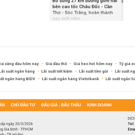
Bổ sung 27 km đường gom hai
bên cao tốc Châu Đốc - Cần
Thơ - Sóc Trăng, hoàn thành
sau một năm
Khánh Hòa đề xuất làm khu đô
thị hỗn hợp hơn 49.000 tỷ đồng
iá xăng dầu hôm nay
Giá dầu thô
Giá heo hơi hôm nay
Tỷ giá e
Lãi suất ngân hàng
Lãi suất tiết kiệm
Lãi suất tiền gửi
Lãi suất n
uất ngân hàng BIDV
Lãi suất ngân hàng Vietinbank
Lãi suất ngân 
ÁN
CHỦ ĐẦU TƯ
ĐẤU GIÁ - ĐẤU THẦU
KINH DOANH
DỊC
cấp ngày 20/3/2026
Tel:
ng Gia Định - TP.HCM
Emai
h - TP. Hà Nội