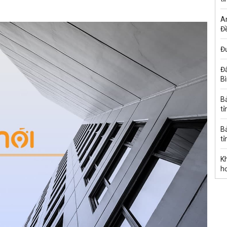
A
Đề
Đư
Đấ
B
B
tỉ
B
tỉ
K
h