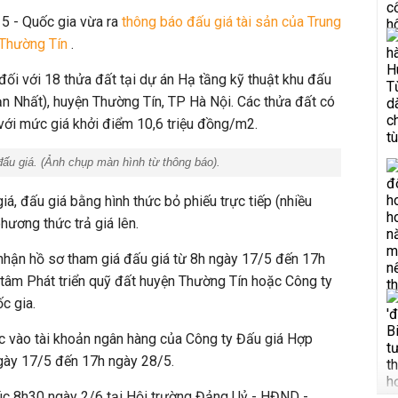
 5 - Quốc gia vừa ra
thông báo đấu giá tài sản của Trung
n Thường Tín
.
đối với 18 thửa đất tại dự án Hạ tầng kỹ thuật khu đấu
ạn Nhất), huyện Thường Tín, TP Hà Nội. Các thửa đất có
với mức giá khởi điểm 10,6 triệu đồng/m2.
ấu giá. (
Ảnh chụp màn hình từ thông báo
).
á, đấu giá bằng hình thức bỏ phiếu trực tiếp (nhiều
hương thức trả giá lên.
p nhận hồ sơ tham giá đấu giá từ 8h ngày 17/5 đến 17h
g tâm Phát triển quỹ đất huyện Thường Tín hoặc Công ty
c gia.
ớc vào tài khoản ngân hàng của Công ty Đấu giá Hợp
ngày 17/5 đến 17h ngày 28/5.
úc 8h30 ngày 2/6 tại Hội trường Đảng Uỷ - HĐND -