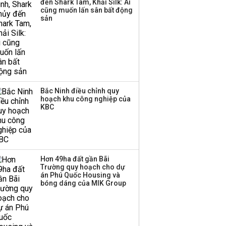
đến Shark Tam, Khải Silk: Ai
cũng muốn lấn sân bất động
Thị trường thường
sản
‘phất lên’ trong tháng 8,
nhóm ngành nào có
tiềm năng dẫn sóng?
Bắc Ninh điều chỉnh quy
hoạch khu công nghiệp của
KBC
Hơn 49ha đất gần Bãi
Trường quy hoạch cho dự
án Phú Quốc Housing và
bóng dáng của MIK Group