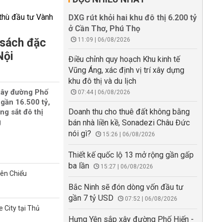
DXG rút khỏi hai khu đô thị 6.200 tỷ
ở Cần Thơ, Phú Thọ
 sách đặc
11:09 | 06/08/2026
Nội
Điều chỉnh quy hoạch Khu kinh tế
Vũng Áng, xác định vị trí xây dựng
khu đô thị và du lịch
xây đường Phố
07:44 | 06/08/2026
gần 16.500 tỷ,
Doanh thu cho thuê đất không bằng
ng sắt đô thị
g
bán nhà liền kề, Sonadezi Châu Đức
nói gì?
15:26 | 06/08/2026
Thiết kế quốc lộ 13 mở rộng gần gấp
ba lần
15:27 | 06/08/2026
iên Chiểu
Bắc Ninh sẽ đón dòng vốn đầu tư
gần 7 tỷ USD
07:52 | 06/08/2026
 City tại Thủ
Hưng Yên sắp xây đường Phố Hiến -