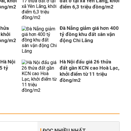
ai, khởi
đất ở tại xã Yên Lãng, khởi
đồng/m2
điểm 6,3 triệu đồng/m2
thửa
Đà Nẵng giảm giá hơn 400
 khởi
tỷ đồng khu đất sân vận
đồng/m2
động Chi Lăng
 Hà Nội
Hà Nội đấu giá 26 thửa
5 tỷ
đất gần KCN cao Hoà Lạc,
khởi điểm từ 11 triệu
đồng/m2
ĐỌC NHIỀU NHẤT