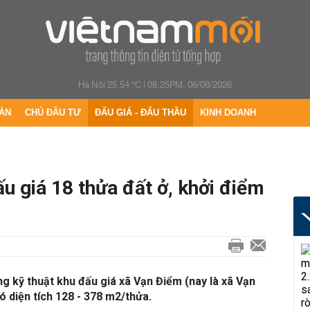
Hà Nội 25.54 °C
|
08:25PM, 06/08/2026
ÁN
CHỦ ĐẦU TƯ
ĐẤU GIÁ - ĐẤU THẦU
KINH DOANH
u giá 18 thửa đất ở, khởi điểm
ng kỹ thuật khu đấu giá xã Vạn Điểm (nay là xã Vạn
ó diện tích 128 - 378 m2/thửa.