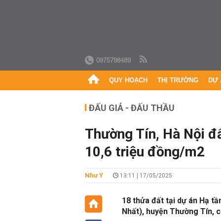
0975798489
QUY HOẠCH
THỊ TRƯỜNG
DỰ 
ĐẤU GIÁ - ĐẤU THẦU
Thường Tín, Hà Nội đấ
10,6 triệu đồng/m2
Như Ý
13:11 | 17/05/2025
18 thửa đất tại dự án Hạ tầ
Nhất), huyện Thường Tín, c