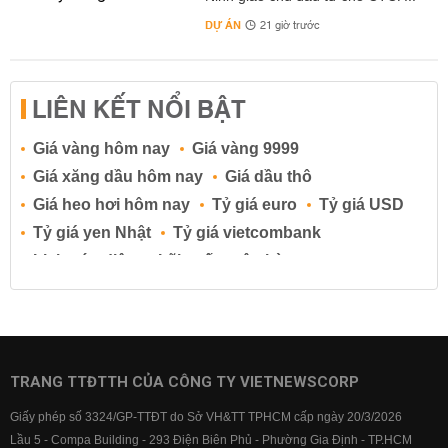
DỰ ÁN
21 giờ trước
LIÊN KẾT NỔI BẬT
Giá vàng hôm nay
Giá vàng 9999
Giá xăng dầu hôm nay
Giá dầu thô
Giá heo hơi hôm nay
Tỷ giá euro
Tỷ giá USD
Tỷ giá yen Nhật
Tỷ giá vietcombank
Lịch cúp điện
Lãi suất ngân hàng
Lãi suất tiết kiệm
Lãi suất tiền gửi
Lãi suất ngân hàng Agribank
Lãi suất ngân hàng Sacombank
Lãi suất ngân hàng BIDV
TRANG TTĐTTH CỦA CÔNG TY VIETNEWSCORP
Lãi suất ngân hàng Vietinbank
Giấy phép số 3324/GP-TTĐT do Sở VH&TT TPHCM cấp ngày 20/3/2026
Lãi suất ngân hàng Vietcombank
Lầu 5 - Compa Building - 293 Điện Biên Phủ - Phường Gia Định - TP.HCM