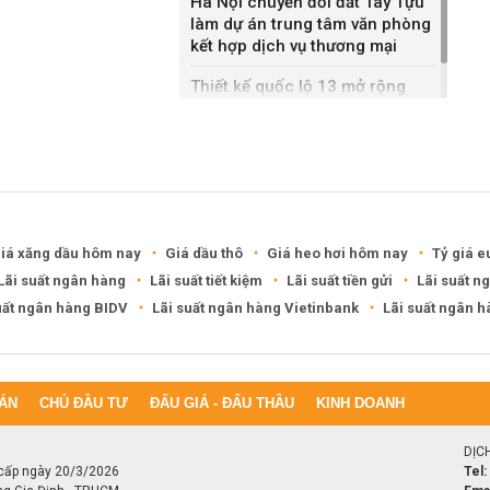
Hà Nội chuyển đổi đất Tây Tựu
làm dự án trung tâm văn phòng
kết hợp dịch vụ thương mại
Thiết kế quốc lộ 13 mở rộng
gần gấp ba lần
iá xăng dầu hôm nay
Giá dầu thô
Giá heo hơi hôm nay
Tỷ giá e
Lãi suất ngân hàng
Lãi suất tiết kiệm
Lãi suất tiền gửi
Lãi suất n
uất ngân hàng BIDV
Lãi suất ngân hàng Vietinbank
Lãi suất ngân 
ÁN
CHỦ ĐẦU TƯ
ĐẤU GIÁ - ĐẤU THẦU
KINH DOANH
DỊC
cấp ngày 20/3/2026
Tel: