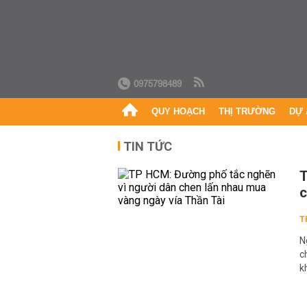
0975798489
QUY HOẠCH
THỊ TRƯỜNG
DỰ 
TIN TỨC
T
c
T
N
c
k