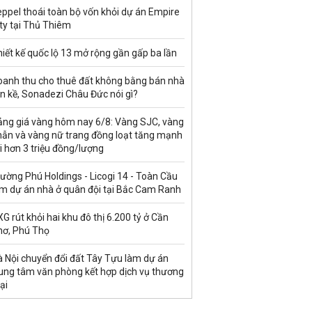
ppel thoái toàn bộ vốn khỏi dự án Empire
ty tại Thủ Thiêm
iết kế quốc lộ 13 mở rộng gần gấp ba lần
oanh thu cho thuê đất không bằng bán nhà
ền kề, Sonadezi Châu Đức nói gì?
ảng giá vàng hôm nay 6/8: Vàng SJC, vàng
hẫn và vàng nữ trang đồng loạt tăng mạnh
i hơn 3 triệu đồng/lượng
ường Phú Holdings - Licogi 14 - Toàn Cầu
àm dự án nhà ở quân đội tại Bắc Cam Ranh
G rút khỏi hai khu đô thị 6.200 tỷ ở Cần
hơ, Phú Thọ
à Nội chuyển đổi đất Tây Tựu làm dự án
rung tâm văn phòng kết hợp dịch vụ thương
ại