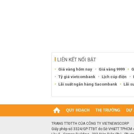
LIÊN KẾT NỔI BẬT
Giá vàng hôm nay
Giá vàng 9999
G
Tỷ giá vietcombank
Lịch cúp điện
Lãi suất ngân hàng Sacombank
Lãi s
QUY HOẠCH
THỊ TRƯỜNG
DỰ 
TRANG TTĐTTH CỦA CÔNG TY VIETNEWSCORP
Giấy phép số 3324/GP-TTĐT do Sở VH&TT TPHCM 