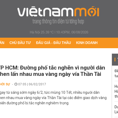
Hà Nội 25.39 °C
|
10:43PM, 06/08/2026
ÁN
CHỦ ĐẦU TƯ
ĐẤU GIÁ - ĐẤU THẦU
KINH DOANH
P HCM: Đường phố tắc nghẽn vì người dân
Đ
hen lấn nhau mua vàng ngày vía Thần Tài
tư
HỜI SỰ
07:05 | 06/02/2017
H
Hà
gay từ sáng sớm ngày 6/2, tức mùng 10 Tết, nhiều người dân
th
hen nhau mua vàng ngày vía Thần Tài tại các điểm giao dịch vàng
hiến đường phố bị tắc nghẽn nghiêm trọng.
Du
Li