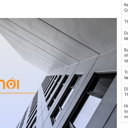
Ke
Ci
Th
D
li
B
n
tớ
Tr
l
DX
T
H
t
m