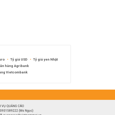
uro
Tỷ giá USD
Tỷ giá yen Nhật
gân hàng Agribank
hàng Vietcombank
H VỤ QUẢNG CÁO
0931589222 (Ms Ngọc)