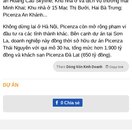
án Hoàng Cầu Skyline; Khu nhà ở và dịch vụ thương mại
Minh Khai; Khu nhà ở 15 Mạc Thị Bưởi, Hai Bà Trưng;
Picenza An Khánh...
Không dừng lại ở Hà Nội, Picenza còn mở rộng phạm vi
đầu tư ra các
tỉ
nh thành khác. Bên cạnh dự án tại Sơn
La, doanh nghiệp này đồng thời sở hữu dự án Picenza
Thái Nguyên với qui mô 30 ha, tổng mức hơn 1.900
tỷ
đồng và khách sạn Picenza Đà Lạt (650 tỷ đồng).
Theo
Dòng Vốn Kinh Doanh
Copy link
DỰ ÁN
0
Chia sẻ