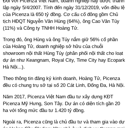
Đối với Picenza Việt Nam, doanh nghiệp này được thành
lập ngày 5/4/2007. Tính đến ngày 31/12/2019, vốn điều lệ
của Picenza là 650 tỷ đồng. Cơ cấu cổ đông gồm Chủ
tịch HĐQT Nguyễn Văn Hùng (64%), ông Cao Văn Túy
(11%) và Công ty TNHH Hoàng Tử.
Trong đó, ông Hùng và ông Túy nắm giữ 56% cổ phần
của Hoàng Tử, doanh nghiệp sở hữu của chuỗi
showroom nội thất Hùng Túy (phân phối nội thất cho loạt
dự án như Keangnam, Royal City, Time City hay Ecopark
Hà Nội...).
Theo thông tin đăng ký kinh doanh, Hoàng Tử, Picenza
đều có chung trụ sở tại số 20 Cát Linh, Đống Đa, Hà Nội.
Năm 2017, Picenza Việt Nam đầu tư xây dựng
KĐT
Picenza Mỹ Hưng, Sơn Tây. Dự án có diện tích gần 20
ha với tổng mức đầu tư 1.420 tỷ đồng.
Ngoài ra, Picenza cũng là chủ đầu tư và tham gia vào dự