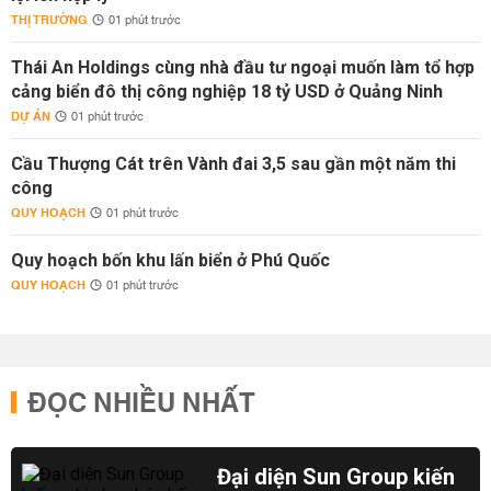
THỊ TRƯỜNG
01 phút trước
Thái An Holdings cùng nhà đầu tư ngoại muốn làm tổ hợp
cảng biển đô thị công nghiệp 18 tỷ USD ở Quảng Ninh
DỰ ÁN
01 phút trước
Cầu Thượng Cát trên Vành đai 3,5 sau gần một năm thi
công
QUY HOẠCH
01 phút trước
Quy hoạch bốn khu lấn biển ở Phú Quốc
QUY HOẠCH
01 phút trước
ĐỌC NHIỀU NHẤT
Đại diện Sun Group kiến