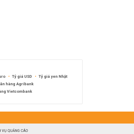
uro
Tỷ giá USD
Tỷ giá yen Nhật
gân hàng Agribank
hàng Vietcombank
H VỤ QUẢNG CÁO