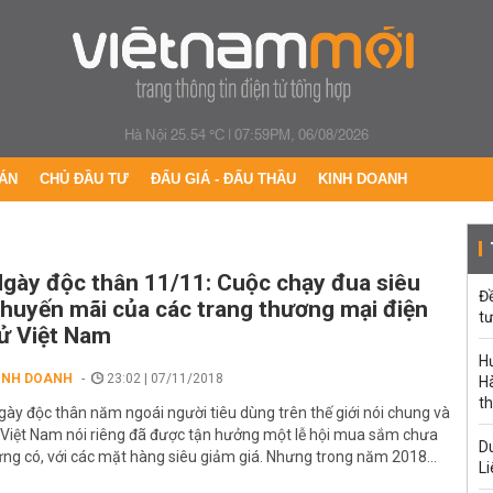
Hà Nội 25.54 °C
|
07:59PM, 06/08/2026
ÁN
CHỦ ĐẦU TƯ
ĐẤU GIÁ - ĐẤU THẦU
KINH DOANH
gày độc thân 11/11: Cuộc chạy đua siêu
Đ
huyến mãi của các trang thương mại điện
tư
ử Việt Nam
H
INH DOANH
23:02 | 07/11/2018
Hà
th
gày độc thân năm ngoái người tiêu dùng trên thế giới nói chung và
 Việt Nam nói riêng đã được tận hưởng một lễ hội mua sắm chưa
Du
ừng có, với các mặt hàng siêu giảm giá. Nhưng trong năm 2018...
Li