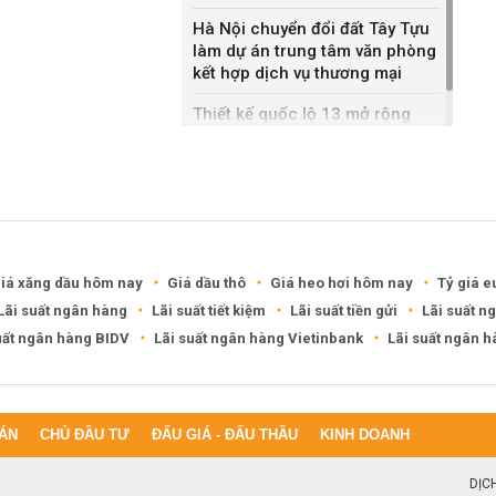
Hà Nội chuyển đổi đất Tây Tựu
làm dự án trung tâm văn phòng
kết hợp dịch vụ thương mại
Thiết kế quốc lộ 13 mở rộng
gần gấp ba lần
iá xăng dầu hôm nay
Giá dầu thô
Giá heo hơi hôm nay
Tỷ giá e
Lãi suất ngân hàng
Lãi suất tiết kiệm
Lãi suất tiền gửi
Lãi suất n
uất ngân hàng BIDV
Lãi suất ngân hàng Vietinbank
Lãi suất ngân 
ÁN
CHỦ ĐẦU TƯ
ĐẤU GIÁ - ĐẤU THẦU
KINH DOANH
DỊC