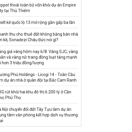
ppel thoái toàn bộ vốn khỏi dự án Empire
ty tại Thủ Thiêm
iết kế quốc lộ 13 mở rộng gần gấp ba lần
oanh thu cho thuê đất không bằng bán nhà
ền kề, Sonadezi Châu Đức nói gì?
ảng giá vàng hôm nay 6/8: Vàng SJC, vàng
hẫn và vàng nữ trang đồng loạt tăng mạnh
i hơn 3 triệu đồng/lượng
ường Phú Holdings - Licogi 14 - Toàn Cầu
àm dự án nhà ở quân đội tại Bắc Cam Ranh
G rút khỏi hai khu đô thị 6.200 tỷ ở Cần
hơ, Phú Thọ
à Nội chuyển đổi đất Tây Tựu làm dự án
rung tâm văn phòng kết hợp dịch vụ thương
ại