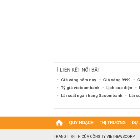
LIÊN KẾT NỔI BẬT
Giá vàng hôm nay
Giá vàng 9999
G
Tỷ giá vietcombank
Lịch cúp điện
Lãi suất ngân hàng Sacombank
Lãi s
QUY HOẠCH
THỊ TRƯỜNG
DỰ 
TRANG TTĐTTH CỦA CÔNG TY VIETNEWSCORP