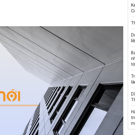
Ke
Ci
Th
D
li
B
n
tớ
Tr
l
DX
T
H
t
m