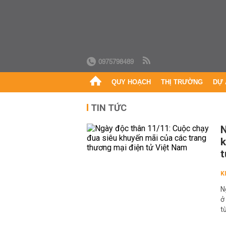
0975798489
QUY HOẠCH
THỊ TRƯỜNG
DỰ 
TIN TỨC
N
k
t
K
N
ở
t