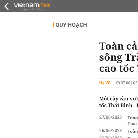
QUY HOẠCH
THỊ TRƯỜNG
DỰ Á
QUY HOẠCH
Toàn cả
sông Tr
cao tốc
Hạ Vũ
07:00 | 0
Một cây cầu vư
tốc Thái Bình -
27/06/2023
Toàn
Thái
26/06/2023
Toàn