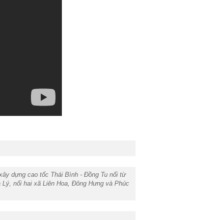
xây dựng cao tốc Thái Bình - Đồng Tu nối từ
 Lý, nối hai xã Liên Hoa, Đông Hưng và Phúc