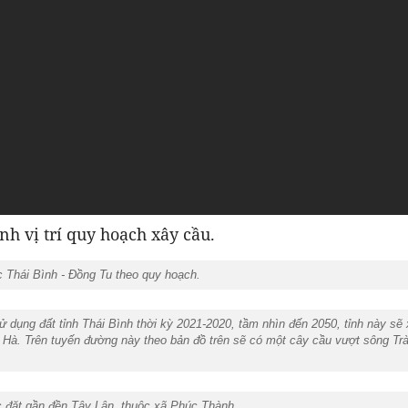
nh vị trí quy hoạch xây cầu.
c Thái Bình - Đồng Tu theo quy hoạch.
ụng đất tỉnh Thái Bình thời kỳ 2021-2020, tầm nhìn đến 2050, tỉnh này sẽ 
. Trên tuyến đường này theo bản đồ trên sẽ có một cây cầu vượt sông Trà
c đặt gần đền Tây Lân, thuộc xã Phúc Thành.