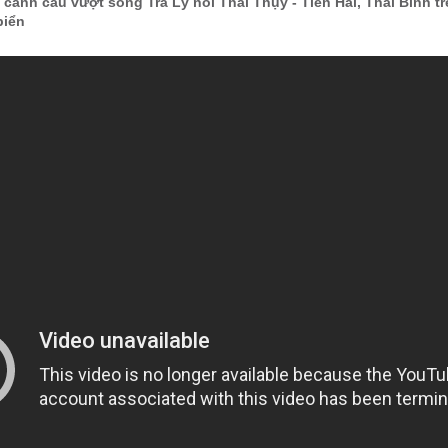
 cảnh cầu vượt sông Trà Lý nối Thái Thụy - Tiền Hải, Thái Bình 
biển