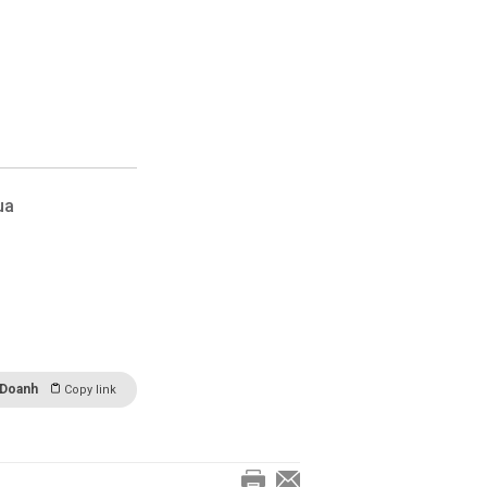
ua
 Doanh
Copy link