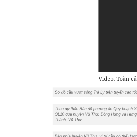
Video: Toàn cả
Sơ đồ cầu vượt sông Trà Lý trên tuyến cao tố
Theo dự thảo Bản đồ phương án Quy hoạch Sử d
QL10 qua huyện Vũ Thư, Đông Hưng và Hưng Hà
Thành, Vũ Thư.
Bên phía huyện Vũ Thư, vị trí cầu có thể đượ