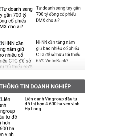
Tự doanh sang tay gần
700 tỷ đồng cổ phiếu
DMX cho ai?
NHNN cần tăng nắm
giữ bao nhiêu cổ phiếu
CTG để sở hữu tối thiểu
65% VietinBank?
VNPT nắm giữ hơn
62.000 tỷ đồng tiền
THÔNG TIN DOANH NGHIỆP
mặt, ngang ngửa MWG
Liên danh Vingroup đầu tư
đô thị hơn 4.600 ha ven vịnh
Hạ Long
Chuyên gia Phạm Xuân
Hoè chỉ ra 6 nguyên
nhân khiến dòng vốn
trong nền kinh tế còn
'tắc nghẽn'