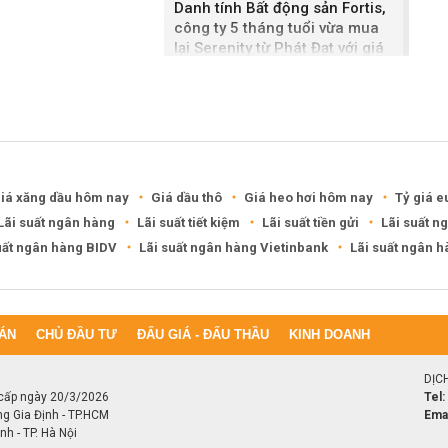
Danh tính Bất động sản Fortis,
công ty 5 tháng tuổi vừa mua
lại Serenity từ Phát Đạt với giá
2.500 tỷ đồng
Hiện trạng khu đất cạnh hầm
Kim Liên được đề xuất xây tháp
đôi 99 tầng
iá xăng dầu hôm nay
Giá dầu thô
Giá heo hơi hôm nay
Tỷ giá e
Lãi suất ngân hàng
Lãi suất tiết kiệm
Lãi suất tiền gửi
Lãi suất n
uất ngân hàng BIDV
Lãi suất ngân hàng Vietinbank
Lãi suất ngân 
ÁN
CHỦ ĐẦU TƯ
ĐẤU GIÁ - ĐẤU THẦU
KINH DOANH
DỊC
cấp ngày 20/3/2026
Tel:
ng Gia Định - TP.HCM
Emai
h - TP. Hà Nội