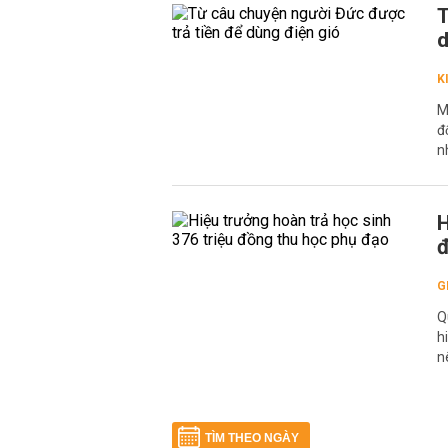
T
d
K
M
đ
n
H
đ
G
Q
h
n
TÌM THEO NGÀY