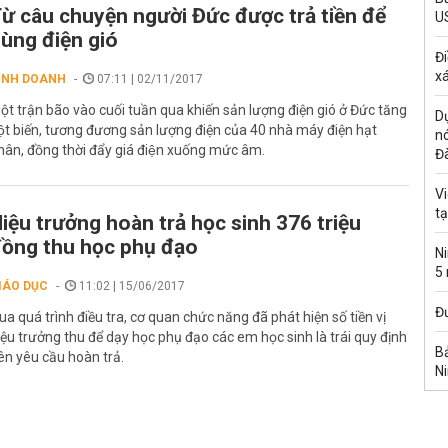
ừ câu chuyện người Đức được trả tiền để
U
ùng điện gió
Đi
xá
INH DOANH
07:11 | 02/11/2017
ột trận bão vào cuối tuần qua khiến sản lượng điện gió ở Đức tăng
Dự
ột biến, tương đương sản lượng điện của 40 nhà máy điện hạt
n
hân, đồng thời đẩy giá điện xuống mức âm.
Đ
Vi
t
iệu trưởng hoàn trả học sinh 376 triệu
ồng thu học phụ đạo
Ni
5
IÁO DỤC
11:02 | 15/06/2017
Đư
ua quá trình điều tra, cơ quan chức năng đã phát hiện số tiền vị
iệu trưởng thu để dạy học phụ đạo các em học sinh là trái quy định
Bả
ên yêu cầu hoàn trả.
Ni