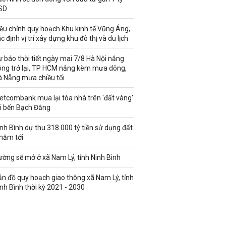
SD
ều chỉnh quy hoạch Khu kinh tế Vũng Áng,
c định vị trí xây dựng khu đô thị và du lịch
 báo thời tiết ngày mai 7/8 Hà Nội nắng
óng trở lại, TP HCM nắng kèm mưa dông,
à Nẵng mưa chiều tối
etcombank mua lại tòa nhà trên 'đất vàng'
ại bến Bạch Đằng
nh Bình dự thu 318.000 tỷ tiền sử dụng đất
 năm tới
ờng sẽ mở ở xã Nam Lý, tỉnh Ninh Bình
n đồ quy hoạch giao thông xã Nam Lý, tỉnh
nh Bình thời kỳ 2021 - 2030