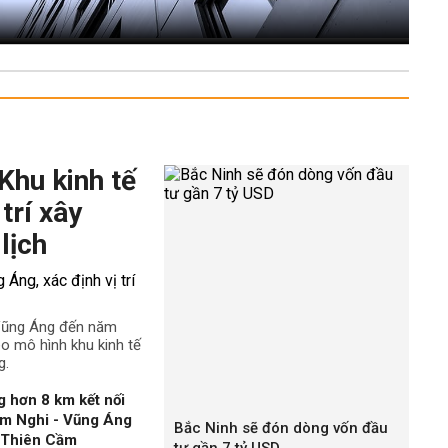
Khu kinh tế
trí xây
lịch
 Vũng Áng đến năm
o mô hình khu kinh tế
g.
 hơn 8 km kết nối
àm Nghi - Vũng Áng
Bắc Ninh sẽ đón dòng vốn đầu
n Thiên Cầm
tư gần 7 tỷ USD