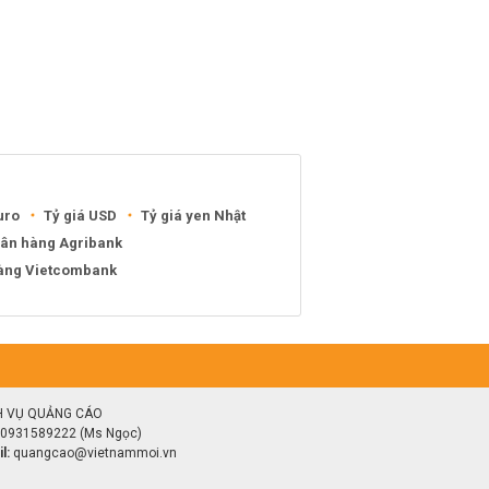
uro
Tỷ giá USD
Tỷ giá yen Nhật
gân hàng Agribank
hàng Vietcombank
H VỤ QUẢNG CÁO
0931589222 (Ms Ngọc)
l:
quangcao@vietnammoi.vn