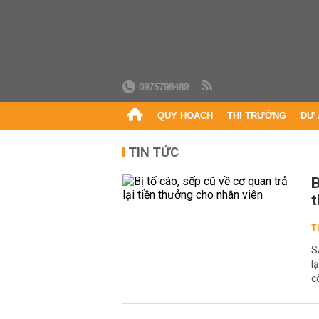
0975798489
QUY HOẠCH
THỊ TRƯỜNG
DỰ 
TIN TỨC
B
t
T
S
l
c