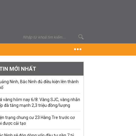
TIN MỚI NHẤT
ảng Ninh, Bắc Ninh đủ điều kiện lên thành
hố
iá vàng hôm nay 6/8: Vàng SJC, vàng nhẫn
ếp đà tăng mạnh 2,3 triệu đồng/lượng
ện trạng chung cư 23 Hàng Tre trước cơ
i được cải tạo
c Ninh sẽ đón dòng vốn đầu tư gần 7 tỷ