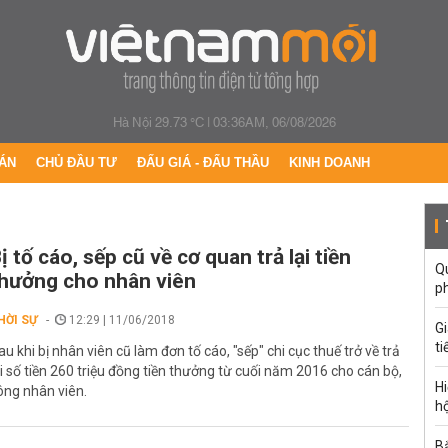
Hà Nội 29.73 °C
|
03:36AM, 06/08/2026
ÁN
CHỦ ĐẦU TƯ
ĐẤU GIÁ - ĐẤU THẦU
KINH DOANH
ị tố cáo, sếp cũ về cơ quan trả lại tiền
Qu
hưởng cho nhân viên
p
HỜI SỰ
12:29 | 11/06/2018
G
ti
au khi bị nhân viên cũ làm đơn tố cáo, "sếp" chi cục thuế trở về trả
ại số tiền 260 triệu đồng tiền thưởng từ cuối năm 2016 cho cán bộ,
Hi
ông nhân viên.
hộ
Bắ