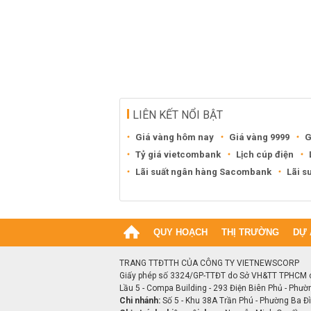
LIÊN KẾT NỔI BẬT
Giá vàng hôm nay
Giá vàng 9999
G
Tỷ giá vietcombank
Lịch cúp điện
Lãi suất ngân hàng Sacombank
Lãi s
QUY HOẠCH
THỊ TRƯỜNG
DỰ 
TRANG TTĐTTH CỦA CÔNG TY VIETNEWSCORP
Giấy phép số 3324/GP-TTĐT do Sở VH&TT TPHCM 
Lầu 5 - Compa Building - 293 Điện Biên Phủ - Phườ
Chi nhánh:
Số 5 - Khu 38A Trần Phú - Phường Ba Đìn