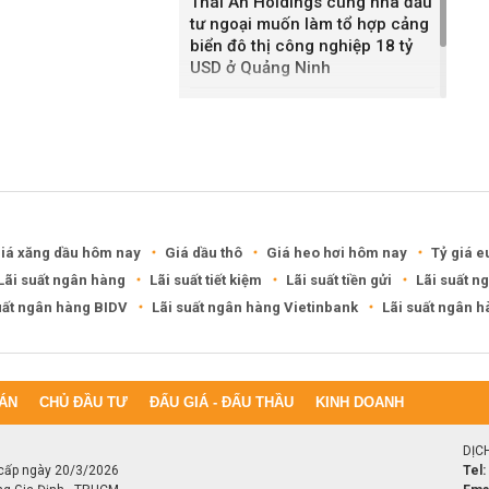
Thái An Holdings cùng nhà đầu
tư ngoại muốn làm tổ hợp cảng
biển đô thị công nghiệp 18 tỷ
USD ở Quảng Ninh
Quy hoạch bốn khu lấn biển ở
Phú Quốc
iá xăng dầu hôm nay
Giá dầu thô
Giá heo hơi hôm nay
Tỷ giá e
Lãi suất ngân hàng
Lãi suất tiết kiệm
Lãi suất tiền gửi
Lãi suất n
uất ngân hàng BIDV
Lãi suất ngân hàng Vietinbank
Lãi suất ngân 
ÁN
CHỦ ĐẦU TƯ
ĐẤU GIÁ - ĐẤU THẦU
KINH DOANH
DỊC
cấp ngày 20/3/2026
Tel: