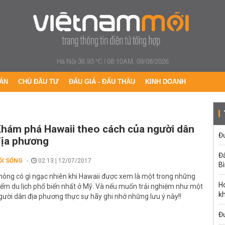
Hà Nội 36.93 °C
|
08:10AM, 09/08/2026
ÁN
CHỦ ĐẦU TƯ
ĐẤU GIÁ - ĐẤU THẦU
KINH DOANH
hám phá Hawaii theo cách của người dân
Đư
ịa phương
Đấ
ỐI SỐNG
02:13 | 12/07/2017
B
hông có gì ngạc nhiên khi Hawaii được xem là một trong những
Ho
iểm du lịch phổ biến nhất ở Mỹ. Và nếu muốn trải nghiệm như một
k
gười dân địa phương thực sự hãy ghi nhớ những lưu ý này!!
Đ