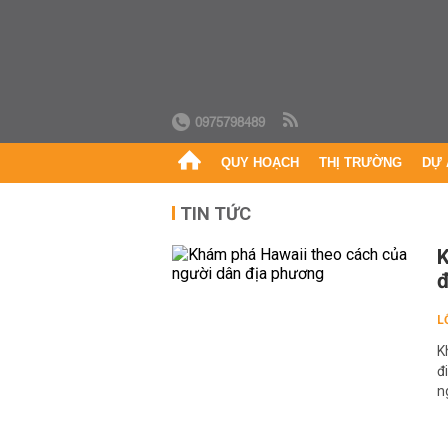
0975798489
QUY HOẠCH
THỊ TRƯỜNG
DỰ 
TIN TỨC
K
đ
L
K
đ
n