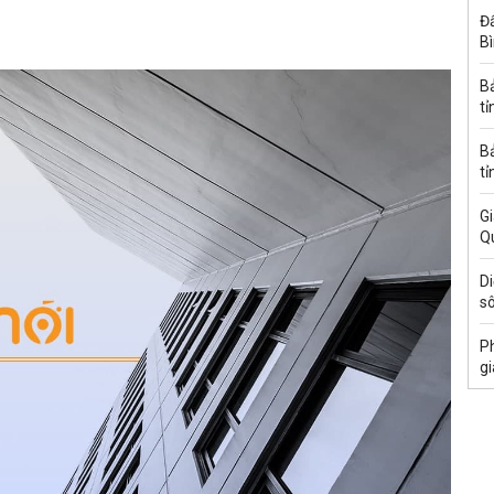
Đấ
B
B
tỉ
B
tỉ
Gi
Q
Di
s
Ph
gi