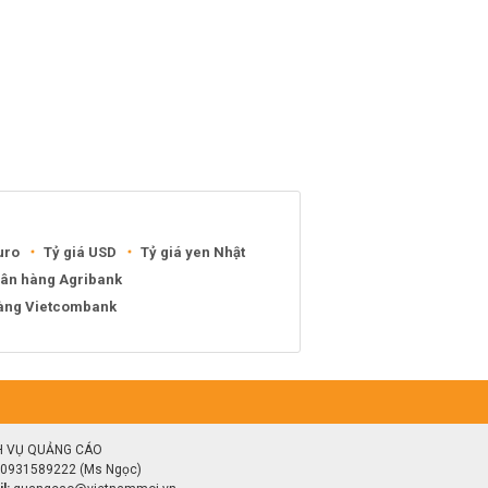
uro
Tỷ giá USD
Tỷ giá yen Nhật
gân hàng Agribank
hàng Vietcombank
H VỤ QUẢNG CÁO
0931589222 (Ms Ngọc)