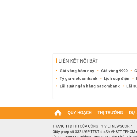
LIÊN KẾT NỔI BẬT
Giá vàng hôm nay
Giá vàng 9999
G
Tỷ giá vietcombank
Lịch cúp điện
Lãi suất ngân hàng Sacombank
Lãi s
QUY HOẠCH
THỊ TRƯỜNG
DỰ 
TRANG TTĐTTH CỦA CÔNG TY VIETNEWSCORP
Giấy phép số 3324/GP-TTĐT do Sở VH&TT TPHCM 