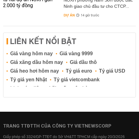
NOXH phường Nam Sơn được Bắc
Ninh giao chủ đầu tư cho CTCP...
DỰ ÁN
14 giờ trước
LIÊN KẾT NỔI BẬT
Giá vàng hôm nay
Giá vàng 9999
Giá xăng dầu hôm nay
Giá dầu thô
Giá heo hơi hôm nay
Tỷ giá euro
Tỷ giá USD
Tỷ giá yen Nhật
Tỷ giá vietcombank
Lịch cúp điện
Lãi suất ngân hàng
Lãi suất tiết kiệm
Lãi suất tiền gửi
Lãi suất ngân hàng Agribank
Lãi suất ngân hàng Sacombank
Lãi suất ngân hàng BIDV
TRANG TTĐTTH CỦA CÔNG TY VIETNEWSCORP
Lãi suất ngân hàng Vietinbank
Giấy phép số 3324/GP-TTĐT do Sở VH&TT TPHCM cấp ngày 20/3/2026