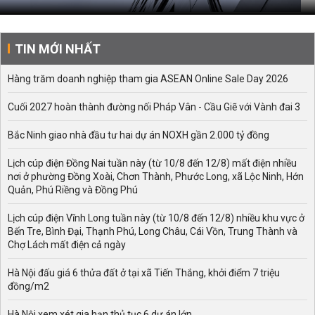
TIN MỚI NHẤT
Hàng trăm doanh nghiệp tham gia ASEAN Online Sale Day 2026
Cuối 2027 hoàn thành đường nối Pháp Vân - Cầu Giẽ với Vành đai 3
Bắc Ninh giao nhà đầu tư hai dự án NOXH gần 2.000 tỷ đồng
Lịch cúp điện Đồng Nai tuần này (từ 10/8 đến 12/8) mất điện nhiều
nơi ở phường Đồng Xoài, Chơn Thành, Phước Long, xã Lộc Ninh, Hớn
Quản, Phú Riềng và Đồng Phú
Lịch cúp điện Vĩnh Long tuần này (từ 10/8 đến 12/8) nhiều khu vực ở
Bến Tre, Bình Đại, Thạnh Phú, Long Châu, Cái Vồn, Trung Thành và
Chợ Lách mất điện cả ngày
Hà Nội đấu giá 6 thửa đất ở tại xã Tiến Thắng, khởi điểm 7 triệu
đồng/m2
Hà Nội xem xét gia hạn thủ tục 6 dự án lớn