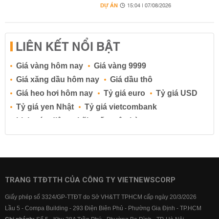
DỰ ÁN
15:04 | 07/08/2026
LIÊN KẾT NỔI BẬT
Giá vàng hôm nay
Giá vàng 9999
Giá xăng dầu hôm nay
Giá dầu thô
Giá heo hơi hôm nay
Tỷ giá euro
Tỷ giá USD
Tỷ giá yen Nhật
Tỷ giá vietcombank
Lịch cúp điện
Lãi suất ngân hàng
Lãi suất tiết kiệm
Lãi suất tiền gửi
Lãi suất ngân hàng Agribank
Lãi suất ngân hàng Sacombank
Lãi suất ngân hàng BIDV
TRANG TTĐTTH CỦA CÔNG TY VIETNEWSCORP
Lãi suất ngân hàng Vietinbank
Giấy phép số 3324/GP-TTĐT do Sở VH&TT TPHCM cấp ngày 20/3/2026
Lãi suất ngân hàng Vietcombank
Lầu 5 - Compa Building - 293 Điện Biên Phủ - Phường Gia Định - TP.HCM