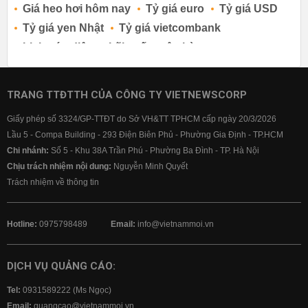
Giá heo hơi hôm nay
Tỷ giá euro
Tỷ giá USD
Tỷ giá yen Nhật
Tỷ giá vietcombank
Lịch cúp điện
Lãi suất ngân hàng
Lãi suất tiết kiệm
Lãi suất tiền gửi
Lãi suất ngân hàng Agribank
TRANG TTĐTTH CỦA CÔNG TY VIETNEWSCORP
Lãi suất ngân hàng Sacombank
Giấy phép số 3324/GP-TTĐT do Sở VH&TT TPHCM cấp ngày 20/3/2026
Lãi suất ngân hàng BIDV
Lầu 5 - Compa Building - 293 Điện Biên Phủ - Phường Gia Định - TP.HCM
Lãi suất ngân hàng Vietinbank
Chi nhánh:
Số 5 - Khu 38A Trần Phú - Phường Ba Đình - TP. Hà Nội
Lãi suất ngân hàng Vietcombank
Chịu trách nhiệm nội dung:
Nguyễn Minh Quyết
Trách nhiệm về thông tin
Hotline:
0975798489
Email:
info@vietnammoi.vn
DỊCH VỤ QUẢNG CÁO:
Tel:
0931589222 (Ms Ngọc)
Email:
quangcao@vietnammoi.vn