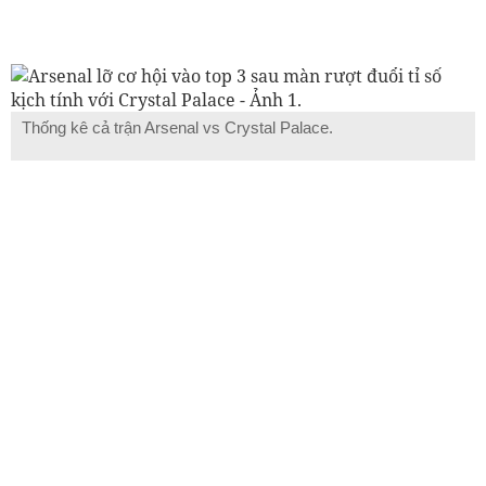
Thống kê cả trận Arsenal vs Crystal Palace.
Arsenal vs Crystal Palace, trực tiếp Arsenal vs Crystal
Palace, link xem Arsenal vs Crystal Palace, kênh
xem Arsenal vs Crystal Palace, highlight Arsenal vs
Crystal Palace, kết quả Arsenal vs Crystal Palace, tỉ
số Arsenal vs Crystal Palace, tỉ lệ Arsenal vs Crystal
Palace, tip Arsenal vs Crystal Palace, live Arsenal vs
Crystal Palace, livescore Arsenal vs Crystal Palace,
kèo Arsenal vs Crystal Palace, kèo thờm Arsenal vs
Crystal Palace