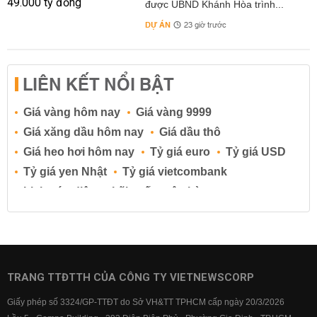
được UBND Khánh Hòa trình...
DỰ ÁN
23 giờ trước
LIÊN KẾT NỔI BẬT
Giá vàng hôm nay
Giá vàng 9999
Giá xăng dầu hôm nay
Giá dầu thô
Giá heo hơi hôm nay
Tỷ giá euro
Tỷ giá USD
Tỷ giá yen Nhật
Tỷ giá vietcombank
Lịch cúp điện
Lãi suất ngân hàng
Lãi suất tiết kiệm
Lãi suất tiền gửi
Lãi suất ngân hàng Agribank
Lãi suất ngân hàng Sacombank
Lãi suất ngân hàng BIDV
TRANG TTĐTTH CỦA CÔNG TY VIETNEWSCORP
Lãi suất ngân hàng Vietinbank
Giấy phép số 3324/GP-TTĐT do Sở VH&TT TPHCM cấp ngày 20/3/2026
Lãi suất ngân hàng Vietcombank