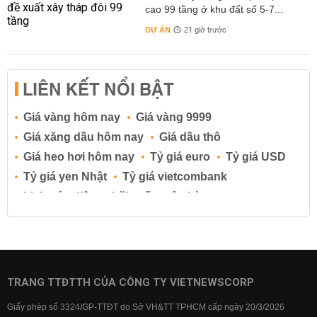
cao 99 tầng ở khu đất số 5-7...
DỰ ÁN
21 giờ trước
LIÊN KẾT NỔI BẬT
Giá vàng hôm nay
Giá vàng 9999
Giá xăng dầu hôm nay
Giá dầu thô
Giá heo hơi hôm nay
Tỷ giá euro
Tỷ giá USD
Tỷ giá yen Nhật
Tỷ giá vietcombank
Lịch cúp điện
Lãi suất ngân hàng
Lãi suất tiết kiệm
Lãi suất tiền gửi
Lãi suất ngân hàng Agribank
Lãi suất ngân hàng Sacombank
Lãi suất ngân hàng BIDV
TRANG TTĐTTH CỦA CÔNG TY VIETNEWSCORP
Lãi suất ngân hàng Vietinbank
Giấy phép số 3324/GP-TTĐT do Sở VH&TT TPHCM cấp ngày 20/3/2026
Lãi suất ngân hàng Vietcombank