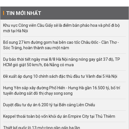
TIN MỚI NHẤT
Khu vực Công viên Cầu Giấy sẽ là điểm bắn pháo hoa và phố đi bộ
mới tại Hà Nội
Bổ sung 27 km đường gom hai bên cao tốc Châu Đốc - Cần Thơ -
Sóc Trăng, hoàn thành sau một năm
Dự báo thời tiết ngày mai 8/8 Hà Nội nắng nóng gay gắt 37 độ, TP
HCM gió giật 50 km/h, Đà Nẵng có mưa
Đề xuất áp dụng 10 chính sách đặc thù đầu tư Vành đai 5 Hà Nội
Hưng Yên sắp xây đường Phố Hiến - Hưng Hà gần 16.500 tỷ, bố trí
tuyến đường sắt đô thị chạy song song
Duyệt đầu tư dự án 6.200 tỷ tại Bến cảng Liên Chiểu
Keppel thoái toàn bộ vốn khỏi dự án Empire City tại Thủ Thiêm
Thiết kế quốc lộ 13 mở rộng gần gấp ba lần