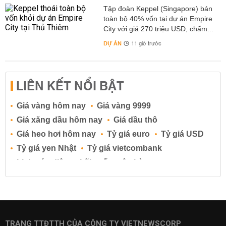
Tập đoàn Keppel (Singapore) bán
toàn bộ 40% vốn tại dự án Empire
City với giá 270 triệu USD, chấm...
DỰ ÁN
11 giờ trước
LIÊN KẾT NỔI BẬT
Giá vàng hôm nay
Giá vàng 9999
Giá xăng dầu hôm nay
Giá dầu thô
Giá heo hơi hôm nay
Tỷ giá euro
Tỷ giá USD
Tỷ giá yen Nhật
Tỷ giá vietcombank
Lịch cúp điện
Lãi suất ngân hàng
Lãi suất tiết kiệm
Lãi suất tiền gửi
Lãi suất ngân hàng Agribank
Lãi suất ngân hàng Sacombank
Lãi suất ngân hàng BIDV
TRANG TTĐTTH CỦA CÔNG TY VIETNEWSCORP