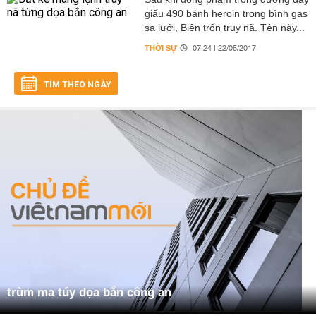
giấu 490 bánh heroin trong bình gas
sa lưới, Biên trốn truy nã. Tên này...
THỜI SỰ
07:24 | 22/05/2017
TÌM THEO NGÀY
trùm ma túy dọa bắn công an