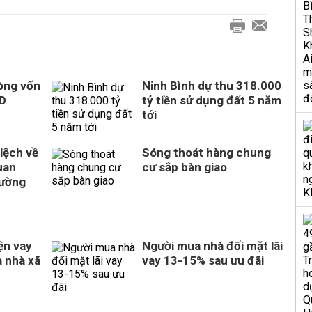
òng vốn
Ninh Bình dự thu 318.000
SD
tỷ tiền sử dụng đất 5 năm
tới
 lệch về
Sóng thoát hàng chung
uan
cư sắp bàn giao
rường
ện vay
Người mua nhà đối mặt lãi
 nhà xã
vay 13-15% sau ưu đãi