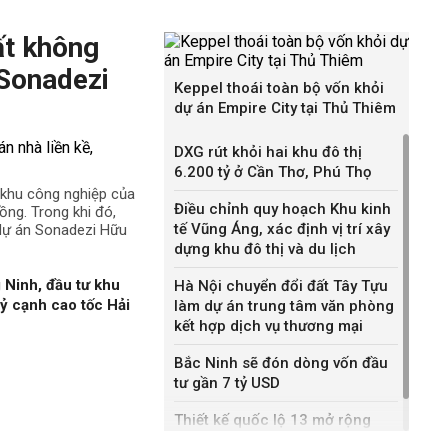
ất không
 Sonadezi
Keppel thoái toàn bộ vốn khỏi
dự án Empire City tại Thủ Thiêm
DXG rút khỏi hai khu đô thị
6.200 tỷ ở Cần Thơ, Phú Thọ
ê khu công nghiệp của
Điều chỉnh quy hoạch Khu kinh
ng. Trong khi đó,
tế Vũng Áng, xác định vị trí xây
 dự án Sonadezi Hữu
dựng khu đô thị và du lịch
 Ninh, đầu tư khu
Hà Nội chuyển đổi đất Tây Tựu
ỷ cạnh cao tốc Hải
làm dự án trung tâm văn phòng
kết hợp dịch vụ thương mại
Bắc Ninh sẽ đón dòng vốn đầu
tư gần 7 tỷ USD
Thiết kế quốc lộ 13 mở rộng
gần gấp ba lần