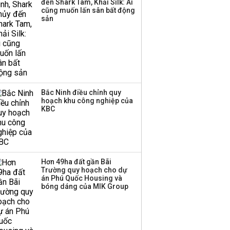
đến Shark Tam, Khải Silk: Ai
ba chữ số trong nửa
cũng muốn lấn sân bất động
đầu năm:
sản
Techcombank dẫn đầu,
Big4 tụt hạng
Bắc Ninh điều chỉnh quy
hoạch khu công nghiệp của
KBC
Hơn 49ha đất gần Bãi
Trường quy hoạch cho dự
án Phú Quốc Housing và
bóng dáng của MIK Group