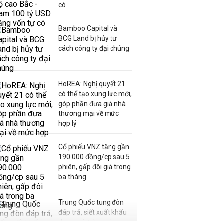
có
Bamboo Capital và
BCG Land bị hủy tư
cách công ty đại chúng
HoREA: Nghị quyết 21
có thể tạo xung lực mới,
góp phần đưa giá nhà
thương mại về mức
hợp lý
Cổ phiếu VNZ tăng gần
190.000 đồng/cp sau 5
phiên, gấp đôi giá trong
ba tháng
Trung Quốc tung đòn
đáp trả, siết xuất khẩu
drone và trừng phạt