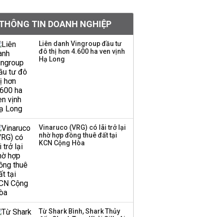
doanh nghiệp Mỹ
THÔNG TIN DOANH NGHIỆP
Hoá chất Đức Giang
công bố hai ứng viên
Liên danh Vingroup đầu tư
đô thị hơn 4.600 ha ven vịnh
HĐQT, cổ phiếu DGC
Hạ Long
tăng trần
'Đế chế’ kinh doanh
hàng xa xỉ của Lý Nhã
Kỳ: Từ phân phối, thiết
kế kim cương đến thời
trang, phụ kiện cao cấp
Vinaruco (VRG) có lãi trở lại
nhờ hợp đồng thuê đất tại
KCN Cộng Hòa
Hãng kim cương tài trợ
vương miện cho các
cuộc thi hoa hậu thông
báo ngừng hoạt động
Lãi thuần từ dịch vụ
Từ Shark Bình, Shark Thủy
nhiều ngân hàng tăng