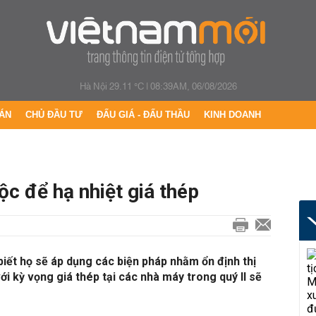
Hà Nội 29.11 °C
|
08:39AM, 06/08/2026
ÁN
CHỦ ĐẦU TƯ
ĐẤU GIÁ - ĐẤU THẦU
KINH DOANH
c để hạ nhiệt giá thép
iết họ sẽ áp dụng các biện pháp nhằm ổn định thị
i kỳ vọng giá thép tại các nhà máy trong quý II sẽ