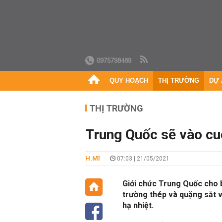
0975798489
QUY HOẠCH
THỊ TRƯỜNG
DỰ 
THỊ TRƯỜNG
Trung Quốc sẽ vào cuộ
H.Mĩ
07:03 | 21/05/2021
Giới chức Trung Quốc cho b
trường thép và quặng sắt vớ
hạ nhiệt.