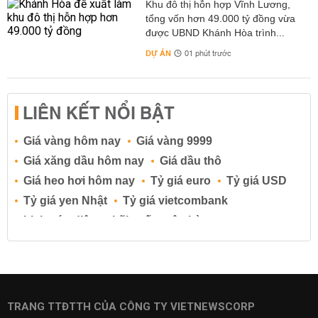
Khu đô thị hỗn hợp Vĩnh Lương,
tổng vốn hơn 49.000 tỷ đồng vừa
được UBND Khánh Hòa trình...
DỰ ÁN
01 phút trước
LIÊN KẾT NỔI BẬT
Giá vàng hôm nay
Giá vàng 9999
Giá xăng dầu hôm nay
Giá dầu thô
Giá heo hơi hôm nay
Tỷ giá euro
Tỷ giá USD
Tỷ giá yen Nhật
Tỷ giá vietcombank
Lịch cúp điện
Lãi suất ngân hàng
Lãi suất tiết kiệm
Lãi suất tiền gửi
Lãi suất ngân hàng Agribank
Lãi suất ngân hàng Sacombank
Lãi suất ngân hàng BIDV
TRANG TTĐTTH CỦA CÔNG TY VIETNEWSCORP