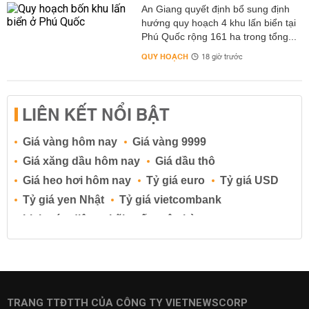
An Giang quyết định bổ sung định
hướng quy hoạch 4 khu lấn biển tại
Phú Quốc rộng 161 ha trong tổng...
QUY HOẠCH
18 giờ trước
LIÊN KẾT NỔI BẬT
Giá vàng hôm nay
Giá vàng 9999
Giá xăng dầu hôm nay
Giá dầu thô
Giá heo hơi hôm nay
Tỷ giá euro
Tỷ giá USD
Tỷ giá yen Nhật
Tỷ giá vietcombank
Lịch cúp điện
Lãi suất ngân hàng
Lãi suất tiết kiệm
Lãi suất tiền gửi
Lãi suất ngân hàng Agribank
Lãi suất ngân hàng Sacombank
Lãi suất ngân hàng BIDV
TRANG TTĐTTH CỦA CÔNG TY VIETNEWSCORP