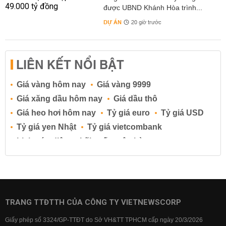
được UBND Khánh Hòa trình...
DỰ ÁN
20 giờ trước
LIÊN KẾT NỔI BẬT
Giá vàng hôm nay
Giá vàng 9999
Giá xăng dầu hôm nay
Giá dầu thô
Giá heo hơi hôm nay
Tỷ giá euro
Tỷ giá USD
Tỷ giá yen Nhật
Tỷ giá vietcombank
Lịch cúp điện
Lãi suất ngân hàng
Lãi suất tiết kiệm
Lãi suất tiền gửi
Lãi suất ngân hàng Agribank
Lãi suất ngân hàng Sacombank
Lãi suất ngân hàng BIDV
TRANG TTĐTTH CỦA CÔNG TY VIETNEWSCORP
Lãi suất ngân hàng Vietinbank
Giấy phép số 3324/GP-TTĐT do Sở VH&TT TPHCM cấp ngày 20/3/2026
Lãi suất ngân hàng Vietcombank