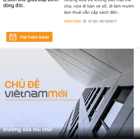
cha, vừa đi bán vé số, đi làm mướn
làm thuê vẫn cắp sách đến...
GIÁO DỤC
07:59 | 02/10/2017
TÌM THEO NGÀY
trường xóa mù chữ